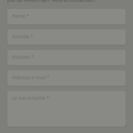
Nome
Azienda
contactIT-
Nazione
B2B-
26597-
lGJD65gB
Indirizzo e-mail
Le tue richieste