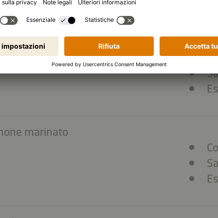
a di salmone
Co
Sa
Es
mone marinato
Co
Sa
Es