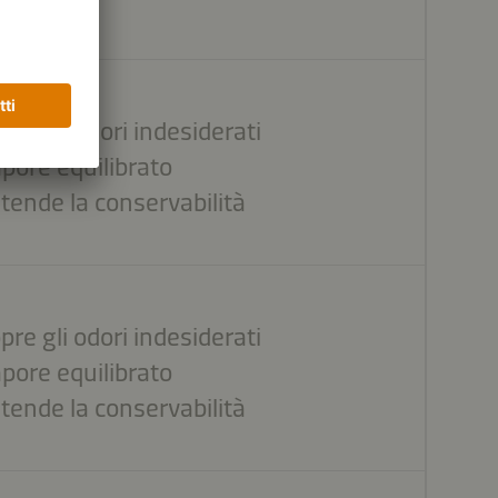
pre gli odori indesiderati
pore equilibrato
tende la conservabilità
pre gli odori indesiderati
pore equilibrato
tende la conservabilità