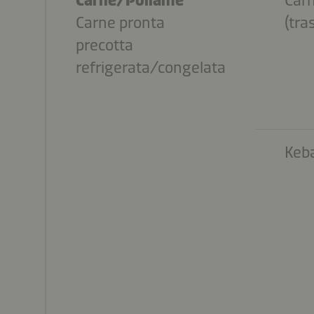
Carne pronta
(tra
precotta
refrigerata/congelata
Keb