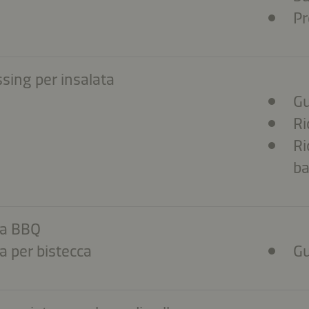
Pr
sing per insalata
Gu
Ri
Ri
ba
sa BBQ
a per bistecca
Gu