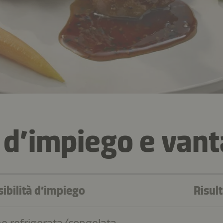
 d’impiego e vant
ibilità d’impiego
Risul
e refrigerata/congelata