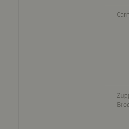
Carn
Zupp
Bro