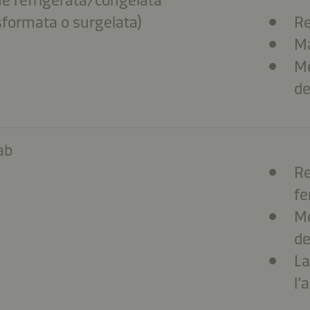
sformata o surgelata)
Re
Ma
Me
de
ab
Re
fe
Me
de
La
l’