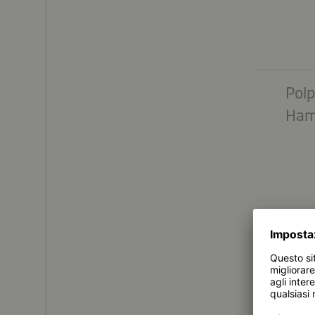
Polp
Ham
Pros