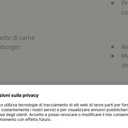
Pr
co
ette di carne
burger
Re
Me
de
ciutto
Me
de
Al
sa