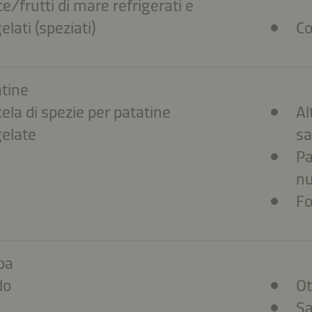
e/frutti di mare refrigerati e
elati (speziati)
Co
tine
ela di spezie per patatine
Al
elate
sa
Pa
nu
Fo
pa
do
Ot
Sa