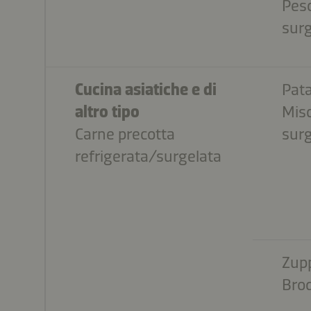
Pesc
surg
Cucina asiatiche e di
Pata
altro tipo
Misc
Carne precotta
surg
refrigerata/surgelata
Zup
Bro