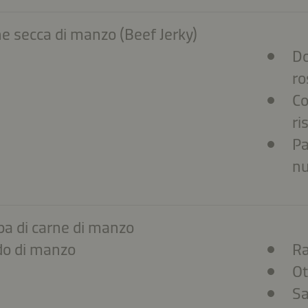
e secca di manzo (Beef Jerky)
Do
ro
Co
ri
Pa
nu
a di carne di manzo
do di manzo
Ra
Ot
Sa