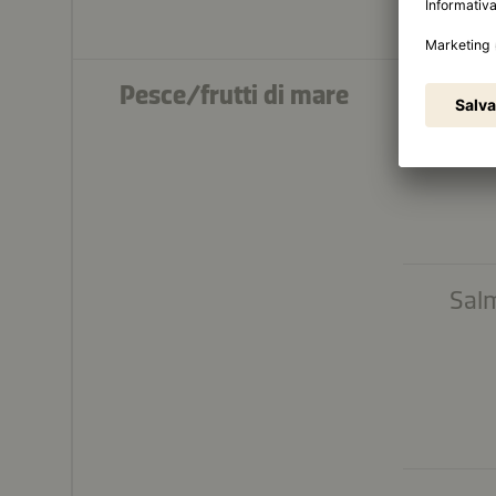
Pesce/frutti di mare
Uov
Sal