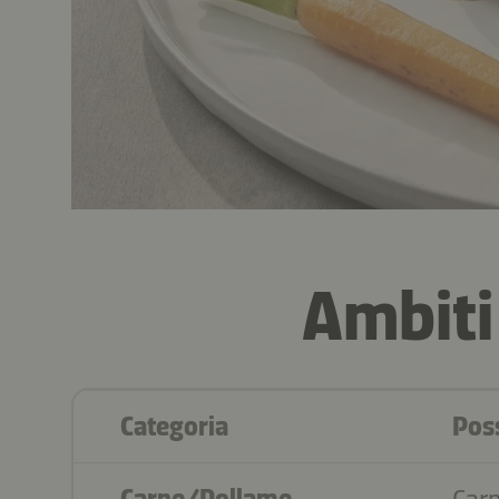
Ambiti
Categoria
Poss
Carne/Pollame
Carn