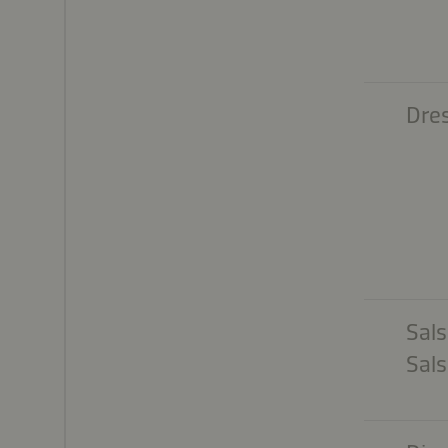
Dres
Sal
Sals