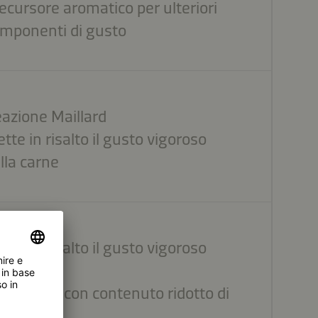
ecursore aromatico per ulteriori
mponenti di gusto
azione Maillard
tte in risalto il gusto vigoroso
lla carne
tte in risalto il gusto vigoroso
lla carne
ternativa con contenuto ridotto di
le