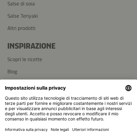
Salse di soia
Salse Teriyaki
Altri prodotti
INSPIRAZIONE
Scopri le ricette
Blog
SUPPORT
Contatti
Domande frequenti
Kikkoman è un marchio registrato della Kikkoman