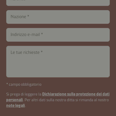
Nazione
Indirizzo e-mail
Le tue richieste
* campo obbligatorio
contactIT-
Si prega di leggere la
Dichiarazione sulla protezione dei dati
personali
. Per altri dati sulla nostra ditta si rimanda al nostro
B2B-
note legali
.
26591-
fIQiTPMvAaL