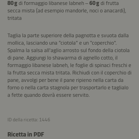
80 g
di formaggio libanese labneh –
60 g
di frutta
secca mista (ad esempio mandorle, noci o anacardi),
tritata
Taglia la parte superiore della pagnotta e svuota dalla
mollica, lasciando una “ciotola” e un “coperchio”.
Spalma la salsa all'aglio arrosto sul fondo della ciotola
di pane. Aggiungi lo shawarma di agnello cotto, il
formaggio libanese labneh, le foglie di spinaci freschi e
la frutta secca mista tritata. Richiudi con il coperchio di
pane, avvolgi per bene il pane ripieno nella carta da
forno o nella carta stagnola per trasportarlo e taglialo
a fette quando dovrà essere servito.
ID della ricetta: 1446
Ricetta in PDF