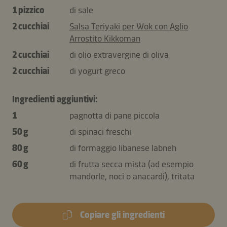
1 pizzico
di sale
2 cucchiai
Salsa Teriyaki per Wok con Aglio
Arrostito Kikkoman
2 cucchiai
di olio extravergine di oliva
2 cucchiai
di yogurt greco
Ingredienti aggiuntivi:
1
pagnotta di pane piccola
50 g
di spinaci freschi
80 g
di formaggio libanese labneh
60 g
di frutta secca mista (ad esempio
mandorle, noci o anacardi), tritata
Copiare gli ingredienti