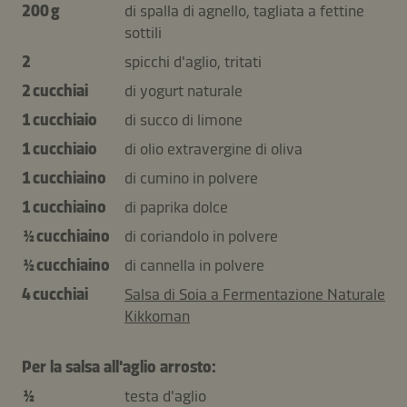
200 g
di spalla di agnello, tagliata a fettine
sottili
2
spicchi d'aglio, tritati
2 cucchiai
di yogurt naturale
1 cucchiaio
di succo di limone
1 cucchiaio
di olio extravergine di oliva
1 cucchiaino
di cumino in polvere
1 cucchiaino
di paprika dolce
½ cucchiaino
di coriandolo in polvere
½ cucchiaino
di cannella in polvere
4 cucchiai
Salsa di Soia a Fermentazione Naturale
Kikkoman
Per la salsa all'aglio arrosto:
½
testa d'aglio