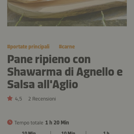
#
portate principali
#
carne
Pane ripieno con
Shawarma di Agnello e
Salsa all'Aglio
4,5
2 Recensioni
Tempo totale
1 h 20 Min
10 Min
10 Min
1 h