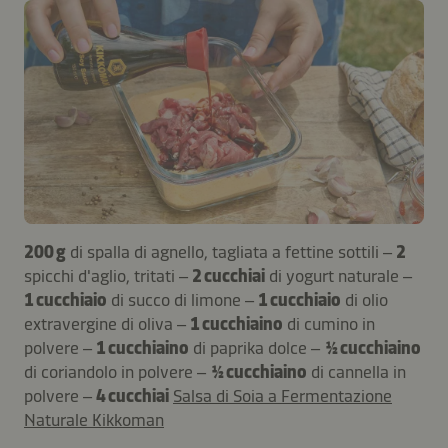
200 g
di spalla di agnello, tagliata a fettine sottili –
2
spicchi d'aglio, tritati –
2 cucchiai
di yogurt naturale –
1 cucchiaio
di succo di limone –
1 cucchiaio
di olio
extravergine di oliva –
1 cucchiaino
di cumino in
polvere –
1 cucchiaino
di paprika dolce –
½ cucchiaino
di coriandolo in polvere –
½ cucchiaino
di cannella in
polvere –
4 cucchiai
Salsa di Soia a Fermentazione
Naturale Kikkoman