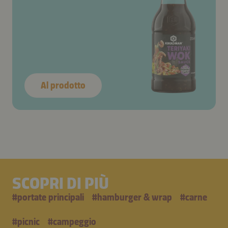
Al prodotto
SCOPRI DI PIÙ
#
portate principali
#
hamburger & wrap
#
carne
#
picnic
#
campeggio