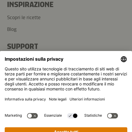
INSPIRAZIONE
Scopri le ricette
Blog
SUPPORT
Contatti
Domande frequenti
Kikkoman è un marchio registrato della Kikkoman
Corporation, Giappone.
© Kikkoman Trading Europe GmbH 2023 – 2026
Theodorstraße 180, 40472 Düsseldorf, Germany
Iscritta al registro del commercio del tribunale
amministrativo di Düsseldorf: HRB 35856
Impostazioni sulla privacy