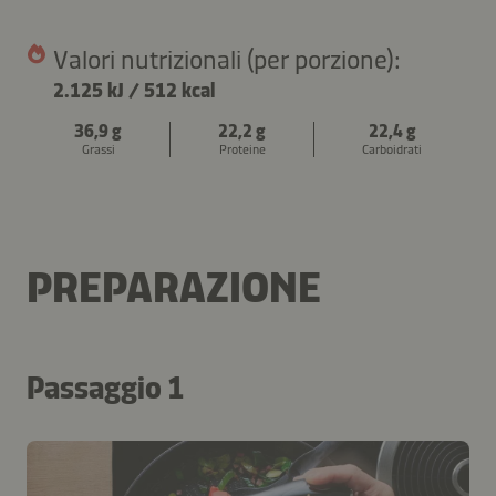
Valori nutrizionali (per porzione):
2.125 kJ
/
512 kcal
36,9 g
22,2 g
22,4 g
Grassi
Proteine
Carboidrati
PREPARAZIONE
Passaggio 1