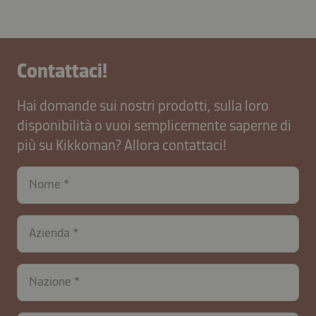
Contattaci!
Hai domande sui nostri prodotti, sulla loro
disponibilità o vuoi semplicemente saperne di
più su Kikkoman? Allora contattaci!
Nome
contactIT-
Azienda
B2B-
26591-
fbp9dSsQ3CD5rgJwl2az
Nazione