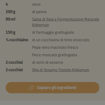
4
uova
200 g
di panna
90 ml
Salsa di Soia a Fermentazione Naturale
Kikkoman
150 g
di formaggio grattugiato
¾ cucchiaino
di un cucchiaino di timo essiccato
Pepe nero macinato fresco
Noce moscata grattugiata
2 cucchiai
di semi di sesamo
2 cucchiai
Olio di Sesamo Tostato Kikkoman
Copiare gli ingredienti