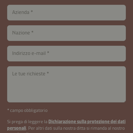
Azienda
Nazione
Indirizzo e-mail
Le tue richieste
contactIT-
* campo obbligatorio
B2B-
Si prega di leggere la
Dichiarazione sulla protezione dei dati
26591-
personali
. Per altri dati sulla nostra ditta si rimanda al nostro
E06yZUjFxXVSH