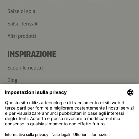
Salse di soia
Salse Teriyaki
Altri prodotti
INSPIRAZIONE
Scopri le ricette
Blog
SUPPORT
Contatti
Domande frequenti