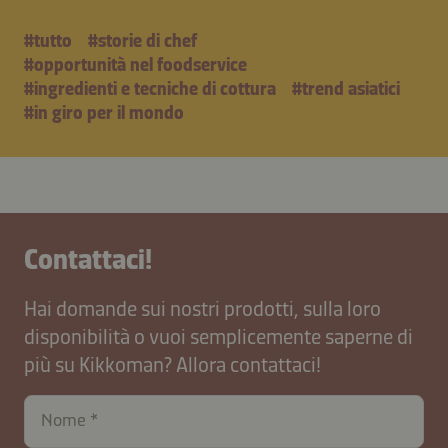
#tutto
#storie di chef
#opportunità nel foodservice
#ingredienti e tecniche di cottura
#trend asiatici
#in giro per il mondo
Contattaci!
Hai domande sui nostri prodotti, sulla loro
disponibilità o vuoi semplicemente saperne di
più su Kikkoman? Allora contattaci!
Nome