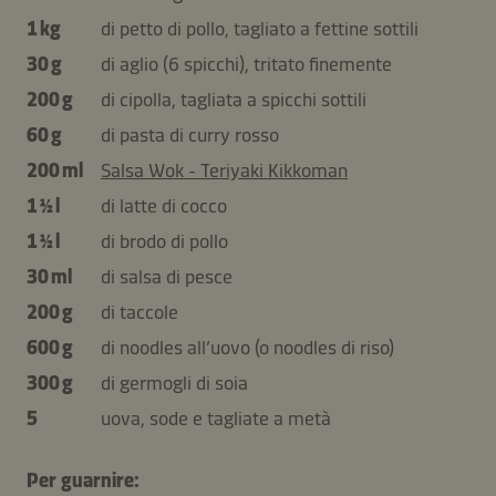
1 kg
di petto di pollo, tagliato a fettine sottili
30 g
di aglio (6 spicchi), tritato finemente
200 g
di cipolla, tagliata a spicchi sottili
60 g
di pasta di curry rosso
200 ml
Salsa Wok - Teriyaki Kikkoman
1 ½ l
di latte di cocco
1 ½ l
di brodo di pollo
30 ml
di salsa di pesce
200 g
di taccole
600 g
di noodles all’uovo (o noodles di riso)
300 g
di germogli di soia
5
uova, sode e tagliate a metà
Per guarnire: