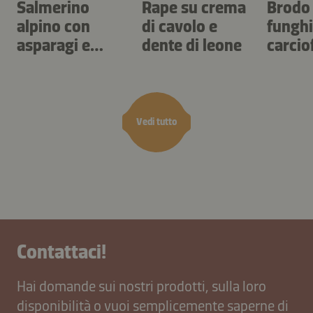
Salmerino
Rape su crema
Brodo 
alpino con
di cavolo e
funghi
asparagi e
dente di leone
carciof
gnocchi
acetos
Vedi tutto
Contattaci!
Hai domande sui nostri prodotti, sulla loro
disponibilità o vuoi semplicemente saperne di