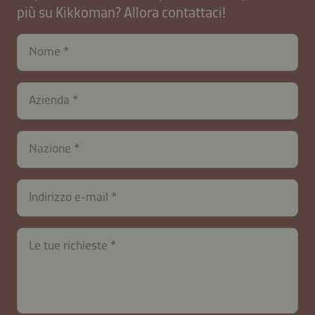
più su Kikkoman? Allora contattaci!
Nome
Azienda
contactIT-
Nazione
B2B-
26591-
UVzX5ZdYtlmkriyufMF
Indirizzo e-mail
Le tue richieste