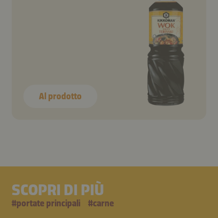
Al prodotto
SCOPRI DI PIÙ
#
portate principali
#
carne