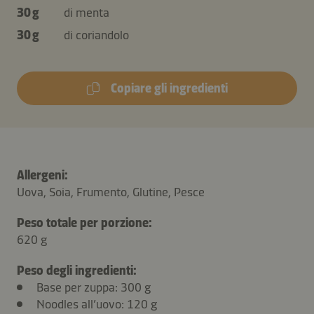
30 g
di menta
30 g
di coriandolo
Copiare gli ingredienti
Allergeni:
Uova, Soia, Frumento, Glutine, Pesce
Peso totale per porzione:
620 g
Peso degli ingredienti:
Base per zuppa: 300 g
Noodles all’uovo: 120 g