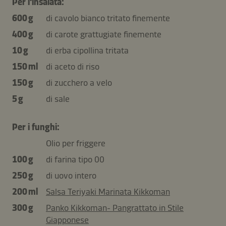
Per l'insalata:
600 g
di cavolo bianco tritato finemente
400 g
di carote grattugiate finemente
10 g
di erba cipollina tritata
150 ml
di aceto di riso
150 g
di zucchero a velo
5 g
di sale
Per i funghi:
Olio per friggere
100 g
di farina tipo 00
250 g
di uovo intero
200 ml
Salsa Teriyaki Marinata Kikkoman
300 g
Panko Kikkoman- Pangrattato in Stile
Giapponese