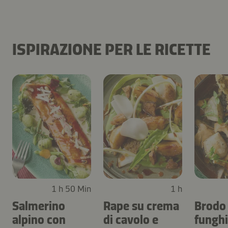
ISPIRAZIONE PER LE RICETTE
1 h 50 Min
1 h
Salmerino
Rape su crema
Brodo 
alpino con
di cavolo e
funghi