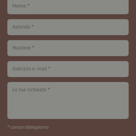
Nome
contactIT-
Azienda
B2B-
26591-
YlDQXsUxLOekztB
Nazione
Indirizzo e-mail
Le tue richieste
* campo obbligatorio