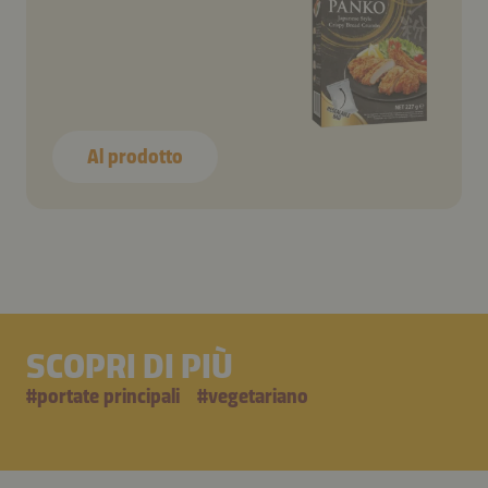
Al prodotto
SCOPRI DI PIÙ
#
portate principali
#
vegetariano