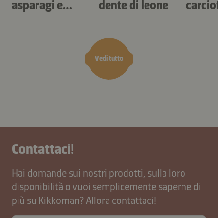
asparagi e
dente di leone
carciof
gnocchi
acetos
Vedi tutto
Contattaci!
Hai domande sui nostri prodotti, sulla loro
disponibilità o vuoi semplicemente saperne di
più su Kikkoman? Allora contattaci!