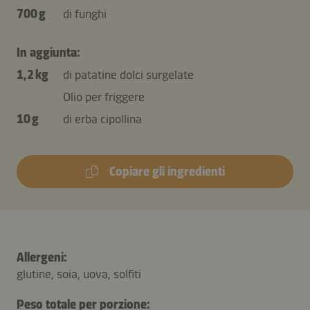
700 g
di funghi
In aggiunta:
1,2 kg
di patatine dolci surgelate
Olio per friggere
10 g
di erba cipollina
Copiare gli ingredienti
Allergeni:
glutine, soia, uova, solfiti
Peso totale per porzione: