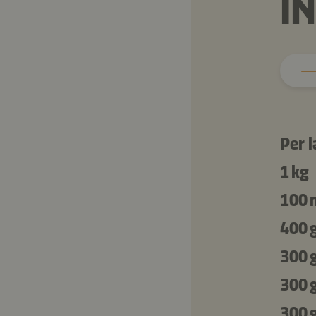
I
Per l
1 kg
100 
400 
300 
300 
300 