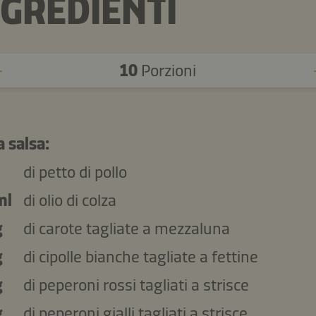
NGREDIENTI
10
Porzioni
a salsa:
di petto di pollo
ml
di olio di colza
g
di carote tagliate a mezzaluna
g
di cipolle bianche tagliate a fettine
g
di peperoni rossi tagliati a strisce
g
di peperoni gialli tagliati a strisce