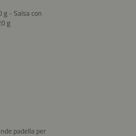
0 g - Salsa con
20 g
rande padella per