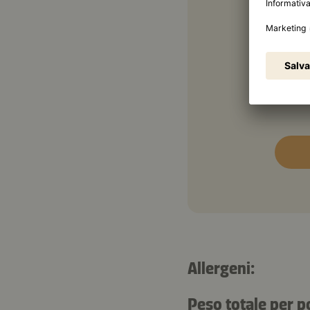
In ag
10 g
20 g
Allergeni:
Peso totale per p