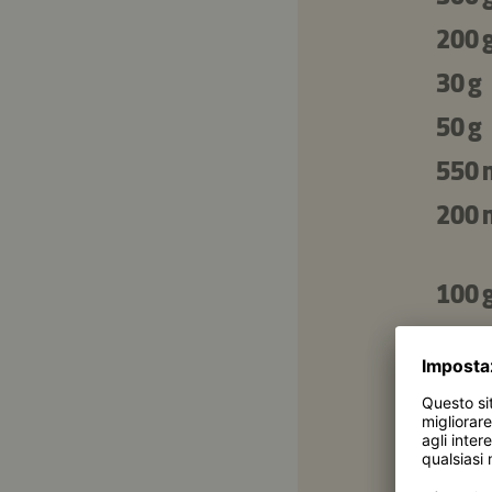
200 
30 g
50 g
550 
200 
100 
5 g
Per i
800 