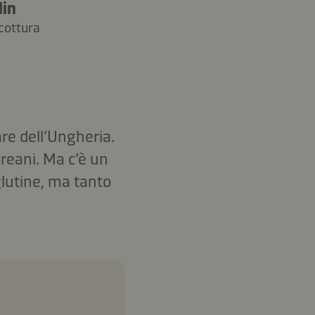
Min
cottura
are dell’Ungheria.
oreani. Ma c’è un
glutine, ma tanto