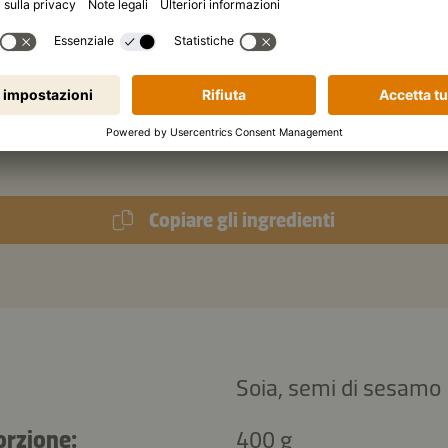
giunta:
di semi di sesamo tostati
di coriandolo tritato
Copiare gli ingredienti
Soia, semi di sesamo
orzione:
400 g