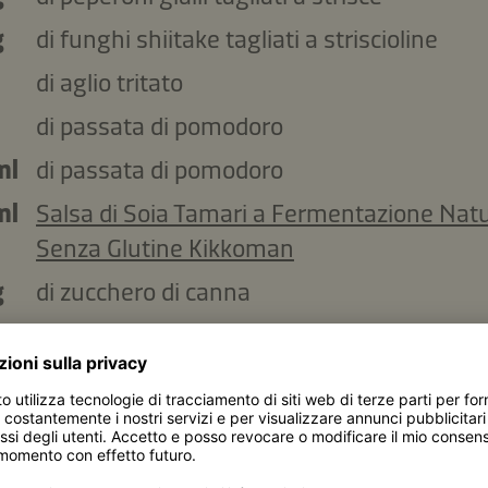
g
di funghi shiitake tagliati a striscioline
di aglio tritato
di passata di pomodoro
ml
di passata di pomodoro
ml
Salsa di Soia Tamari a Fermentazione Nat
Senza Glutine Kikkoman
g
di zucchero di canna
di pepe nero macinato
 noodles:
g
di noodles di riso