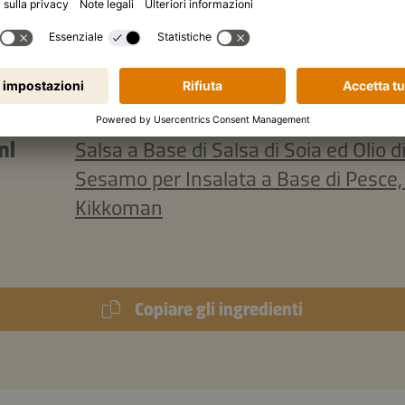
l
di succo di lime
chiai
di erba cipollina tritata finemente
chiaini
di coriandolo, tritato finemente
chiaini
di sesamo nero
ml
Salsa a Base di Salsa di Soia ed Olio d
Sesamo per Insalata a Base di Pesce,
Kikkoman
Copiare gli ingredienti