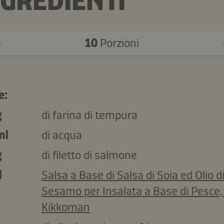
NGREDIENTI
10
Porzioni
e:
g
di farina di tempura
ml
di acqua
g
di filetto di salmone
l
Salsa a Base di Salsa di Soia ed Olio d
Sesamo per Insalata a Base di Pesce,
Kikkoman