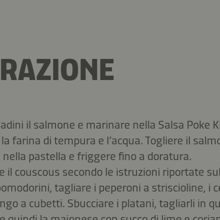
RAZIONE
dadini il salmone e marinare nella Salsa Poke 
la farina di tempura e l’acqua. Togliere il salm
nella pastella e friggere fino a doratura.
e il couscous secondo le istruzioni riportate su
omodorini, tagliare i peperoni a striscioline, i ce
o a cubetti. Sbucciare i platani, tagliarli in q
re quindi la maionese con succo di lime e coria