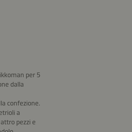
Kikkoman per 5
one dalla
lla confezione.
trioli a
uattro pezzi e
ndolo.