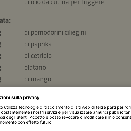
di olio da cucina per friggere
ata:
g
di pomodorini ciliegini
g
di paprika
g
di cetriolo
g
platano
g
di mango
g
di couscous
rve:
g
di maionese