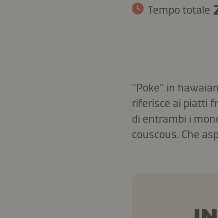
Tempo totale
"Poke" in hawaiano
riferisce ai piatti
di entrambi i mond
couscous. Che aspe