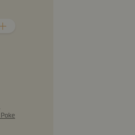
i
 Poke