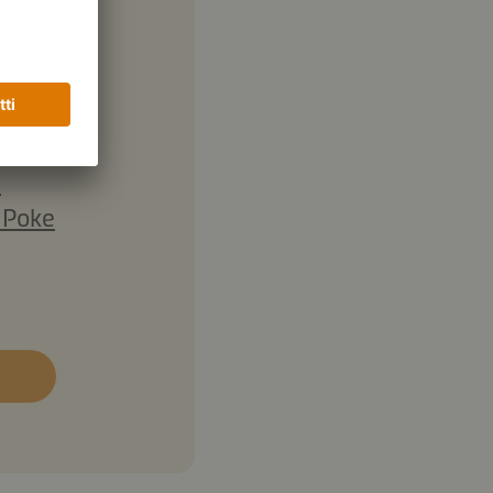
i
 Poke