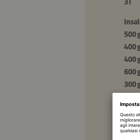
3 l
Insal
500 
400 
400 
600 
300 
500 
To se
300 