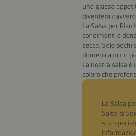
una glassa appetit
diventerà davvero 
La Salsa per Riso 
condimenti e dona 
secca. Solo pochi 
domenica in un pi
La nostra salsa è 
coloro che prefer
La Salsa pe
Salsa di So
suo special
informazion