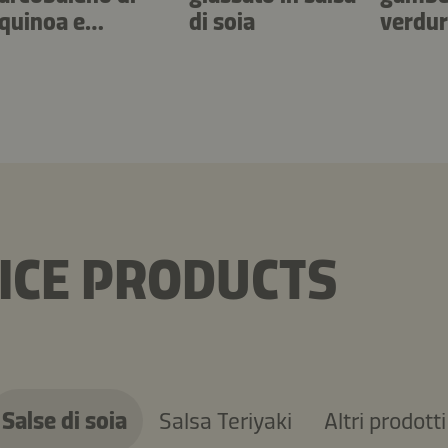
quinoa e
di soia
verdu
formaggio
ICE PRODUCTS
Salse di soia
Salsa Teriyaki
Altri prodotti