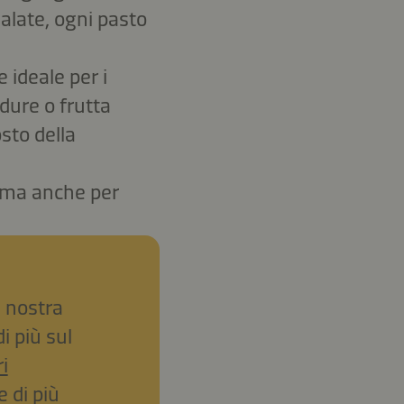
salate, ogni pasto
 ideale per i
dure o frutta
sto della
, ma anche per
a nostra
i più sul
i
 di più