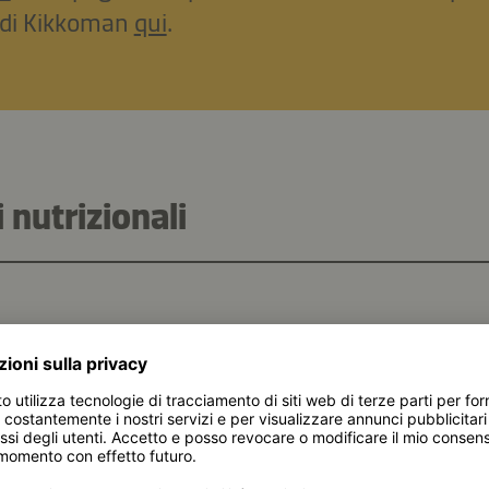
a di Kikkoman
qui
.
 nutrizionali