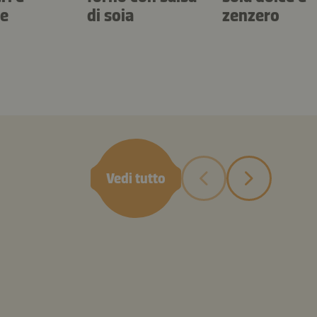
re
di soia
zenzero
Vedi tutto