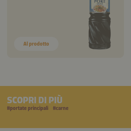
Al prodotto
SCOPRI DI PIÙ
#
portate principali
#
carne