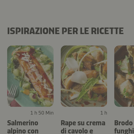
ISPIRAZIONE PER LE RICETTE
1 h 50 Min
1 h
Salmerino
Rape su crema
Brodo 
alpino con
di cavolo e
funghi