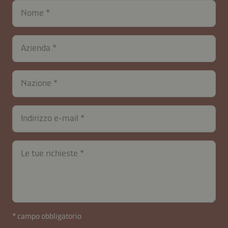
Nome
Azienda
Nazione
contactIT-
Indirizzo e-mail
B2B-
26591-
uvlf0EsRcjtQ4F9Kh7x
Le tue richieste
* campo obbligatorio