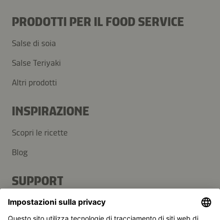
PRODOTTI PER IL FOOD SERVICE
Salse di soia
Salse Teriyaki
Altri prodotti
INSPIRAZIONE
Scopri le ricette
Blog
SUPPORT
Contatti