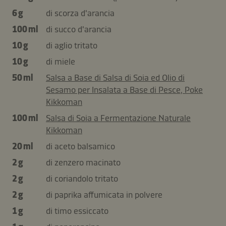
6 g
di scorza d'arancia
100 ml
di succo d'arancia
10 g
di aglio tritato
10 g
di miele
50 ml
Salsa a Base di Salsa di Soia ed Olio di
Sesamo per Insalata a Base di Pesce, Poke
Kikkoman
100 ml
Salsa di Soia a Fermentazione Naturale
Kikkoman
20 ml
di aceto balsamico
2 g
di zenzero macinato
2 g
di coriandolo tritato
2 g
di paprika affumicata in polvere
1 g
di timo essiccato