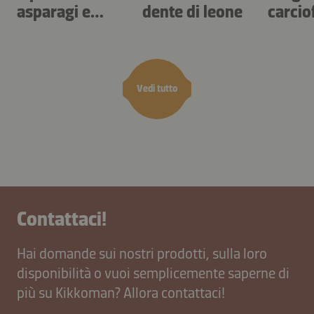
asparagi e
dente di leone
carciof
gnocchi
acetos
Vedi tutto
Contattaci!
Hai domande sui nostri prodotti, sulla loro
disponibilità o vuoi semplicemente saperne di
più su Kikkoman? Allora contattaci!