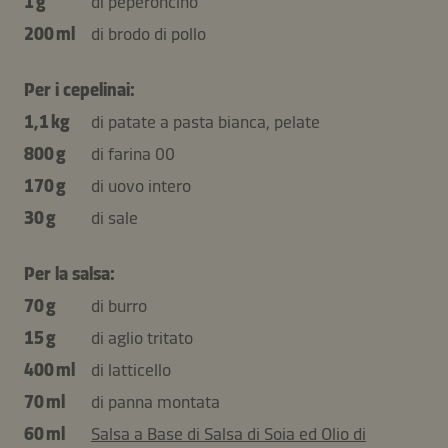
1 g
di peperoncino
200 ml
di brodo di pollo
Per i cepelinai:
1,1 kg
di patate a pasta bianca, pelate
800 g
di farina 00
170 g
di uovo intero
30 g
di sale
Per la salsa:
70 g
di burro
15 g
di aglio tritato
400 ml
di latticello
70 ml
di panna montata
60 ml
Salsa a Base di Salsa di Soia ed Olio di