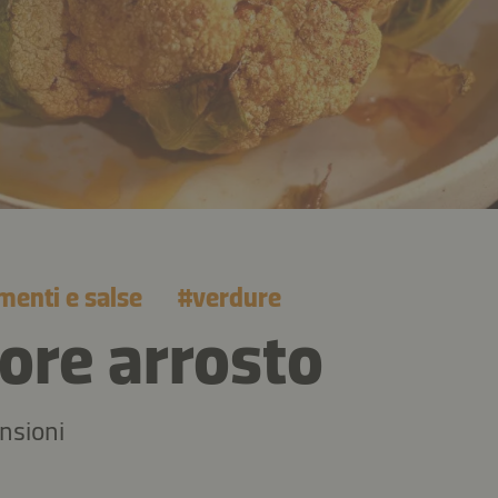
menti e salse
#
verdure
iore arrosto
nsioni