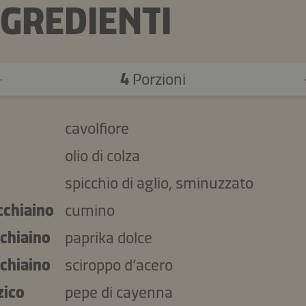
NGREDIENTI
4
Porzioni
cavolfiore
olio di colza
spicchio di aglio, sminuzzato
cchiaino
cumino
cchiaino
paprika dolce
cchiaino
sciroppo d’acero
zico
pepe di cayenna