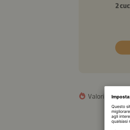
2 cuc
Valori nutrizion
12,5 g
Grassi