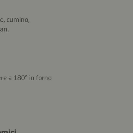
io, cumino,
man.
ere a 180° in forno
amici