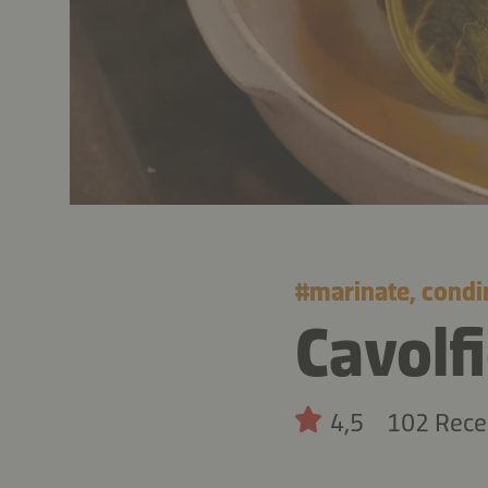
#
marinate, condi
Cavolf
4,5
102 Rece