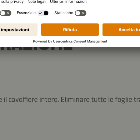
RAZIONE
il cavolfiore intero. Eliminare tutte le foglie t