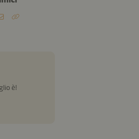
glio è!