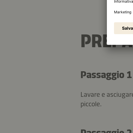
PREPA
Passaggio 1
Lavare e asciugare 
piccole.
Passaggio 2