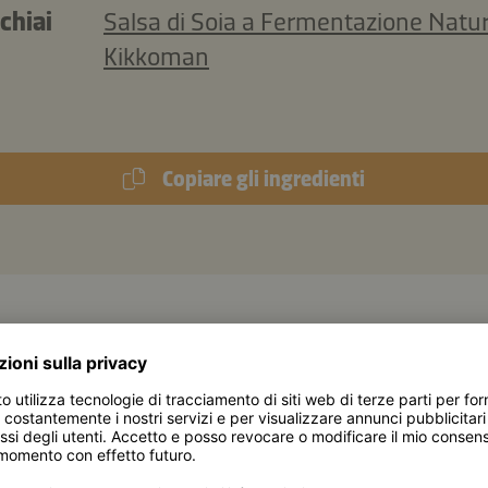
chiai
Salsa di Soia a Fermentazione Natu
Kikkoman
Copiare gli ingredienti
617 kJ
/
148 kcal
ali (per porzione):
4 g
Proteine
C