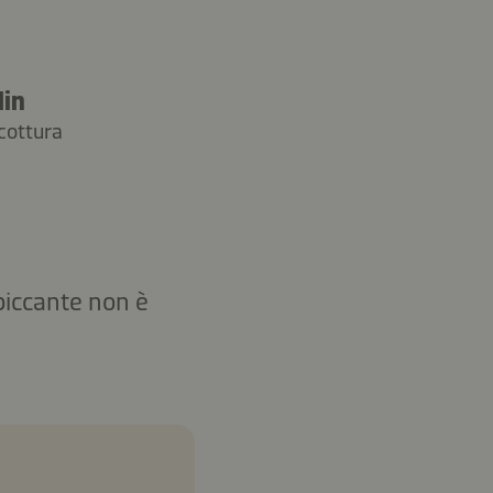
Min
cottura
 piccante non è