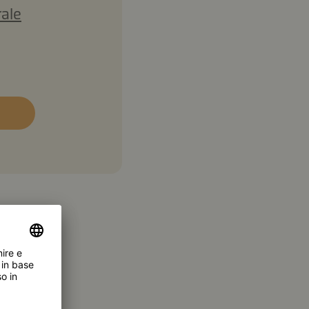
rale
4,2 g
arboidrati