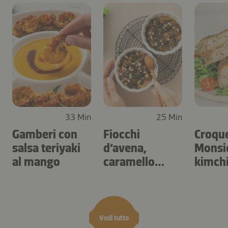
33 Min
25 Min
Gamberi con
Fiocchi
Croqu
salsa teriyaki
d’avena,
Monsie
al mango
caramello
kimch
salato e frutta
secca
Vedi tutto