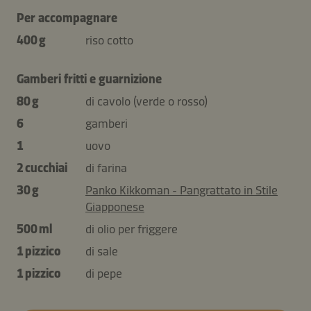
Per accompagnare
400 g
riso cotto
Gamberi fritti e guarnizione
80 g
di cavolo (verde o rosso)
6
gamberi
1
uovo
2 cucchiai
di farina
30 g
Panko Kikkoman - Pangrattato in Stile
Giapponese
500 ml
di olio per friggere
1 pizzico
di sale
1 pizzico
di pepe