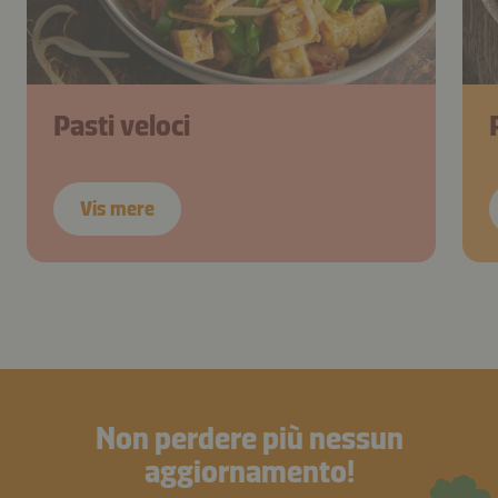
Pasti veloci
Vis mere
Non perdere più nessun
aggiornamento!