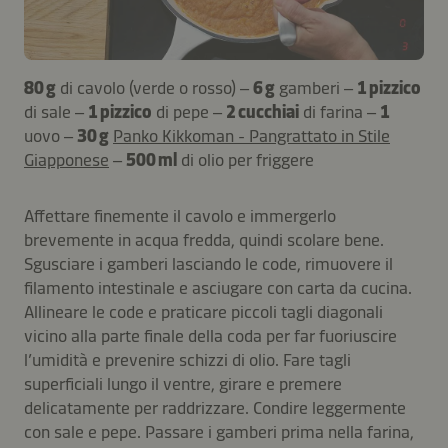
80 g
di cavolo (verde o rosso) –
6 g
gamberi –
1 pizzico
di sale –
1 pizzico
di pepe –
2 cucchiai
di farina –
1
uovo –
30 g
Panko Kikkoman - Pangrattato in Stile
Giapponese
–
500 ml
di olio per friggere
Affettare finemente il cavolo e immergerlo
brevemente in acqua fredda, quindi scolare bene.
Sgusciare i gamberi lasciando le code, rimuovere il
filamento intestinale e asciugare con carta da cucina.
Allineare le code e praticare piccoli tagli diagonali
vicino alla parte finale della coda per far fuoriuscire
l’umidità e prevenire schizzi di olio. Fare tagli
superficiali lungo il ventre, girare e premere
delicatamente per raddrizzare. Condire leggermente
con sale e pepe. Passare i gamberi prima nella farina,