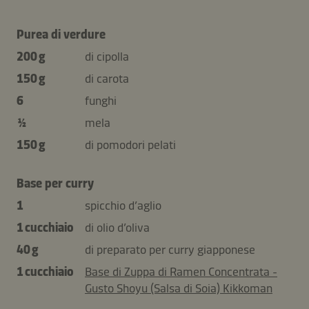
Purea di verdure
200 g
di cipolla
150 g
di carota
6
funghi
½
mela
150 g
di pomodori pelati
Base per curry
1
spicchio d’aglio
1 cucchiaio
di olio d’oliva
40 g
di preparato per curry giapponese
1 cucchiaio
Base di Zuppa di Ramen Concentrata -
Gusto Shoyu (Salsa di Soia) Kikkoman