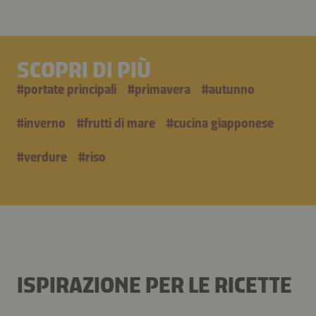
SCOPRI DI PIÙ
#
portate principali
#
primavera
#
autunno
#
inverno
#
frutti di mare
#
cucina giapponese
#
verdure
#
riso
ISPIRAZIONE PER LE RICETTE