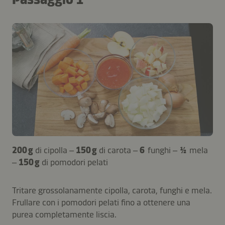
200 g
di cipolla –
150 g
di carota –
6
funghi –
½
mela
–
150 g
di pomodori pelati
Tritare grossolanamente cipolla, carota, funghi e mela.
Frullare con i pomodori pelati fino a ottenere una
purea completamente liscia.