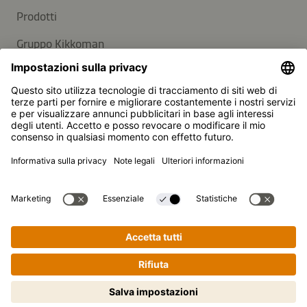
Prodotti
Gruppo Kikkoman
Sostenibilità
SUPPORTO
Domande frequenti
Contatti
Newsletter
Kikkoman è un marchio registrato della Kikkoman
Corporation, Giappone.
Cucinare passo dopo passo non è
© Kikkoman Trading Europe GmbH 2023 – 2026
mai stato così semplice! Clicca qui
Theodorstraße 180, 40472 Düsseldorf, Germany
per iniziare
Iscritta al registro del commercio del tribunale