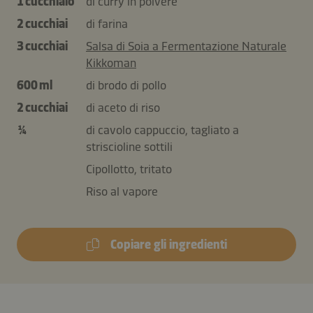
1 cucchiaio
di curry in polvere
2 cucchiai
di farina
3 cucchiai
Salsa di Soia a Fermentazione Naturale
Kikkoman
600 ml
di brodo di pollo
2 cucchiai
di aceto di riso
¼
di cavolo cappuccio, tagliato a
striscioline sottili
Cipollotto, tritato
Riso al vapore
Copiare gli ingredienti