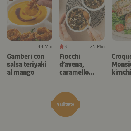
33 Min
3
25 Min
Gamberi con
Fiocchi
Croqu
salsa teriyaki
d’avena,
Monsie
al mango
caramello
kimch
salato e frutta
secca
Vedi tutto