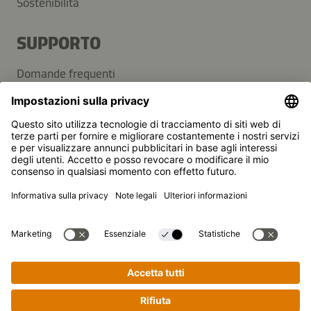
Sostenibilità
SUPPORTO
Domande frequenti
Contatti
Newsletter
Kikkoman è un marchio registrato della Kikkoman
Corporation, Giappone.
© Kikkoman Trading Europe GmbH 2023 – 2026
Theodorstraße 180, 40472 Düsseldorf, Germany
Iscritta al registro del commercio del tribunale
amministrativo di Düsseldorf: HRB 35856
Impostazioni sulla privacy
Note legali
Protezione dei dati
Cucinare passo dopo passo non è