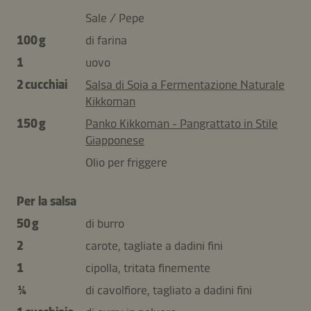
Sale / Pepe
100 g
di farina
1
uovo
2 cucchiai
Salsa di Soia a Fermentazione Naturale
Kikkoman
150 g
Panko Kikkoman - Pangrattato in Stile
Giapponese
Olio per friggere
Per la salsa
50 g
di burro
2
carote, tagliate a dadini fini
1
cipolla, tritata finemente
¼
di cavolfiore, tagliato a dadini fini