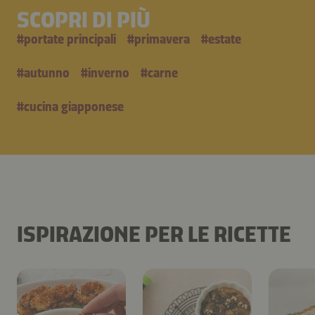
SCOPRI DI PIÙ
#
portate principali
#
primavera
#
estate
#
autunno
#
inverno
#
carne
#
cucina giapponese
ISPIRAZIONE PER LE RICETTE