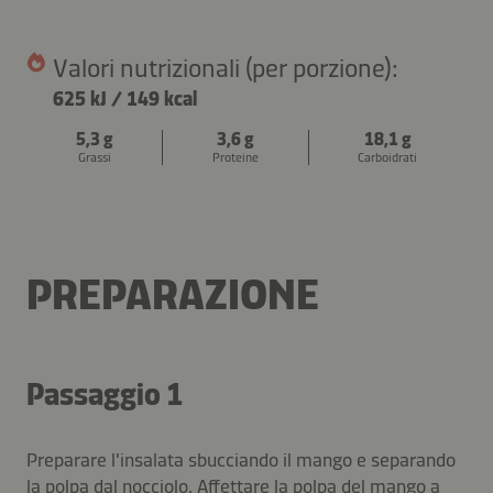
Valori nutrizionali (per porzione):
625 kJ
/
149 kcal
5,3 g
3,6 g
18,1 g
Grassi
Proteine
Carboidrati
PREPARAZIONE
Passaggio 1
Preparare l'insalata sbucciando il mango e separando
la polpa dal nocciolo. Affettare la polpa del mango a