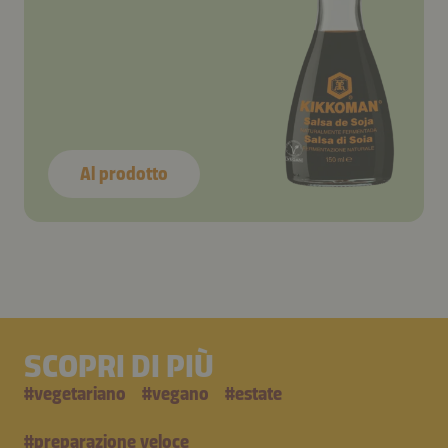
Al prodotto
SCOPRI DI PIÙ
#
vegetariano
#
vegano
#
estate
#
preparazione veloce