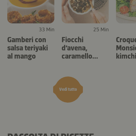
33 Min
25 Min
Gamberi con
Fiocchi
Croqu
salsa teriyaki
d’avena,
Monsie
al mango
caramello
kimch
salato e frutta
secca
Vedi tutto