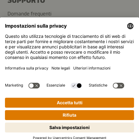
SUPPORTO
Domande frequenti
Contatti
Newsletter
Kikkoman è un marchio registrato della Kikkoman
Corporation, Giappone.
© Kikkoman Trading Europe GmbH 2023 – 2026
Theodorstraße 180, 40472 Düsseldorf, Germany
Iscritta al registro del commercio del tribunale
amministrativo di Düsseldorf: HRB 35856
Impostazioni sulla privacy
Note legali
Protezione dei dati
Cucinare passo dopo passo non è
mai stato così semplice! Clicca qui
per iniziare