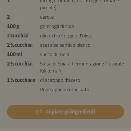
1
lattuga romana (o 2 lattughe romane
piccole)
2
carote
100 g
germogli di soia
2 cucchiai
olio extra vergine d'oliva
2 ½ cucchiai
aceto balsamico bianco
100 ml
succo di mela
2 ½ cucchiai
Salsa di Soia a Fermentazione Naturale
Kikkoman
1 ½ cucchiaio
di sciroppo d'acero
Pepe appena macinato
Copiare gli ingredienti