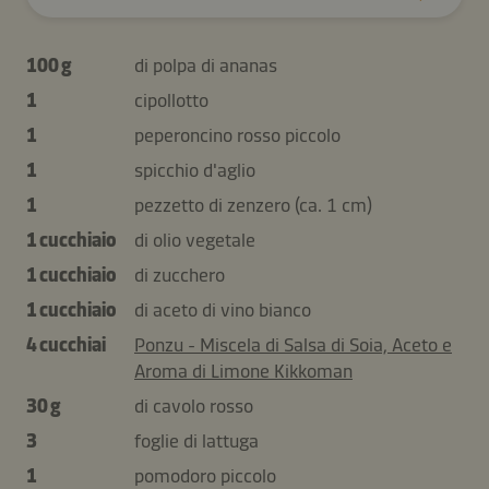
100 g
di polpa di ananas
1
cipollotto
1
peperoncino rosso piccolo
1
spicchio d'aglio
1
pezzetto di zenzero (ca. 1 cm)
1 cucchiaio
di olio vegetale
1 cucchiaio
di zucchero
1 cucchiaio
di aceto di vino bianco
4 cucchiai
Ponzu - Miscela di Salsa di Soia, Aceto e
Aroma di Limone Kikkoman
30 g
di cavolo rosso
3
foglie di lattuga
1
pomodoro piccolo