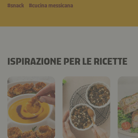
#
snack
#
cucina messicana
ISPIRAZIONE PER LE RICETTE