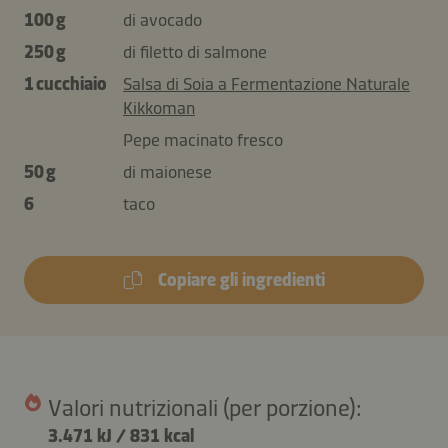
100 g
di avocado
250 g
di filetto di salmone
1 cucchiaio
Salsa di Soia a Fermentazione Naturale
Kikkoman
Pepe macinato fresco
50 g
di maionese
6
taco
Copiare gli ingredienti
Valori nutrizionali (per porzione):
3.471 kJ
/
831 kcal