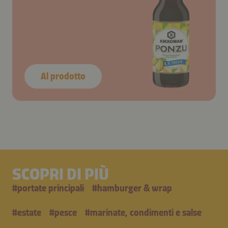
Al prodotto
SCOPRI DI PIÙ
#
portate principali
#
hamburger & wrap
#
estate
#
pesce
#
marinate, condimenti e salse