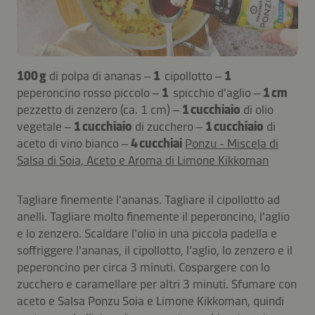
100 g
di polpa di ananas –
1
cipollotto –
1
peperoncino rosso piccolo –
1
spicchio d'aglio –
1 cm
pezzetto di zenzero (ca. 1 cm) –
1 cucchiaio
di olio
vegetale –
1 cucchiaio
di zucchero –
1 cucchiaio
di
aceto di vino bianco –
4 cucchiai
Ponzu - Miscela di
Salsa di Soia, Aceto e Aroma di Limone Kikkoman
Tagliare finemente l'ananas. Tagliare il cipollotto ad
anelli. Tagliare molto finemente il peperoncino, l'aglio
e lo zenzero. Scaldare l'olio in una piccola padella e
soffriggere l'ananas, il cipollotto, l’aglio, lo zenzero e il
peperoncino per circa 3 minuti. Cospargere con lo
zucchero e caramellare per altri 3 minuti. Sfumare con
aceto e Salsa Ponzu Soia e Limone Kikkoman, quindi