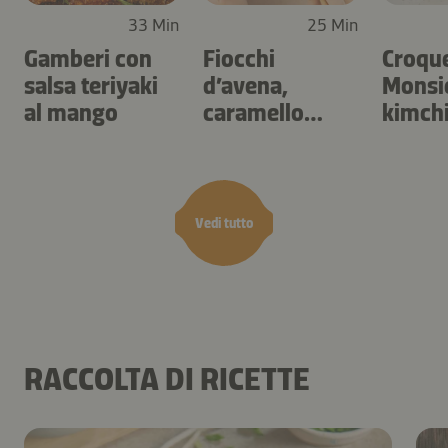
33 Min
25 Min
Gamberi con
Fiocchi
Croqu
salsa teriyaki
d’avena,
Monsie
al mango
caramello
kimch
salato e frutta
secca
Vedi tutto
RACCOLTA DI RICETTE