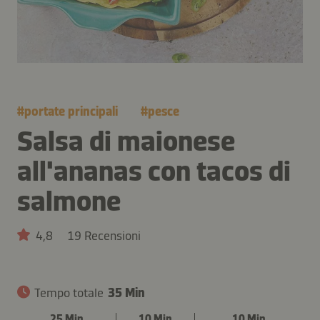
#
portate principali
#
pesce
Salsa di maionese
all'ananas con tacos di
salmone
4,8
19 Recensioni
Tempo totale
35 Min
25 Min
10 Min
10 Min