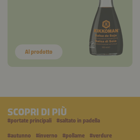
Al prodotto
SCOPRI DI PIÙ
#
portate principali
#
saltato in padella
#
autunno
#
inverno
#
pollame
#
verdure