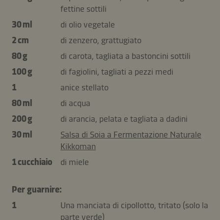
fettine sottili
30 ml
di olio vegetale
2 cm
di zenzero, grattugiato
80 g
di carota, tagliata a bastoncini sottili
100 g
di fagiolini, tagliati a pezzi medi
1
anice stellato
80 ml
di acqua
200 g
di arancia, pelata e tagliata a dadini
30 ml
Salsa di Soia a Fermentazione Naturale
Kikkoman
1 cucchiaio
di miele
Per guarnire:
1
Una manciata di cipollotto, tritato (solo la
parte verde)