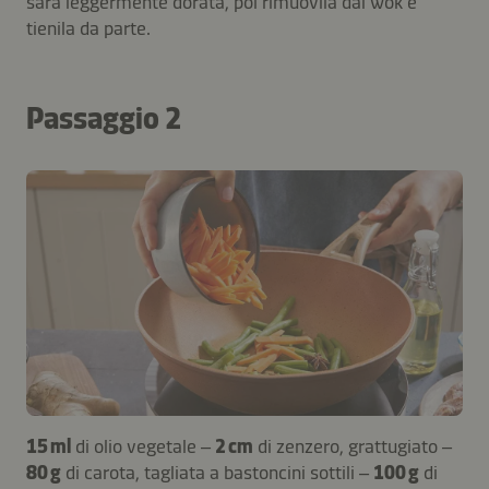
sarà leggermente dorata, poi rimuovila dal wok e
tienila da parte.
Passaggio 2
15 ml
di olio vegetale –
2 cm
di zenzero, grattugiato –
80 g
di carota, tagliata a bastoncini sottili –
100 g
di