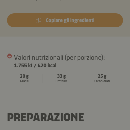
Copiare gli ingredienti
Valori nutrizionali (per porzione):
1.755 kJ
/
420 kcal
20 g
33 g
25 g
Grassi
Proteine
Carboidrati
PREPARAZIONE