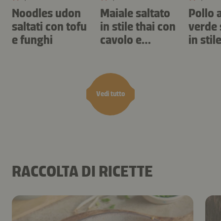
Noodles udon
Maiale saltato
Pollo 
saltati con tofu
in stile thai con
verde 
e funghi
cavolo e
in stil
peperoncino
Vedi tutto
RACCOLTA DI RICETTE