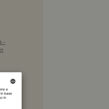
a -
an
to e
 Mirin