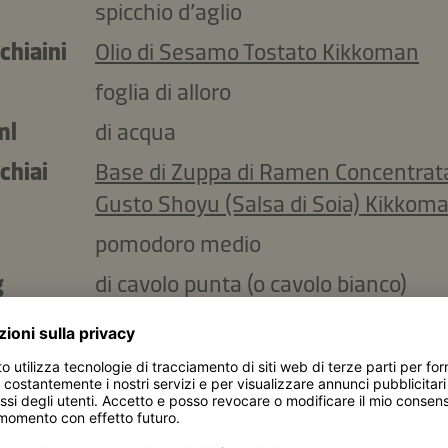
spicchio d’aglio
chiaini
Olio di Sesamo Tostato Kikkoman
foglia di alloro
ml
di acqua
chiai
Base di Zuppa di Ramen Concentrat
Gusto Shoyu (Salsa di Soia) Kikkom
pomodoro medio
g
di cavolo punta (o cavolo bianco)
chiaio
Ponzu - Miscela di Salsa di Soia, Ace
Aroma di Limone Kikkoman
chiaio
Condimento Dolce da Cucina in Stile
Kikkoman