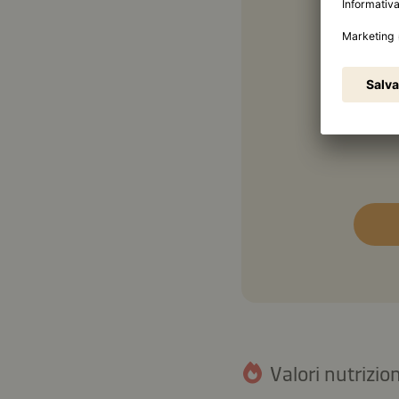
3 piz
2 cuc
½ cu
Valori nutrizion