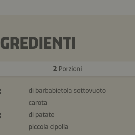
NGREDIENTI
2
Porzioni
g
di barbabietola sottovuoto
carota
g
di patate
piccola cipolla