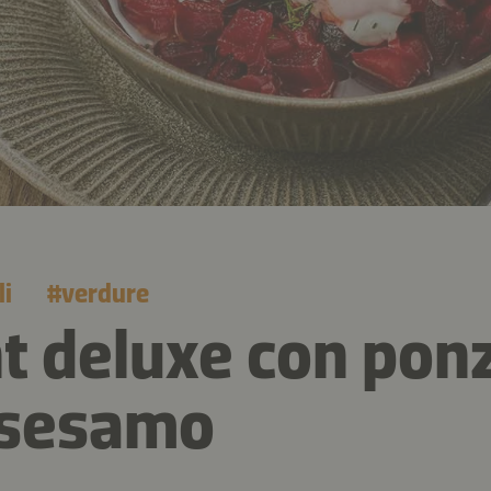
li
#
verdure
t deluxe con pon
i sesamo