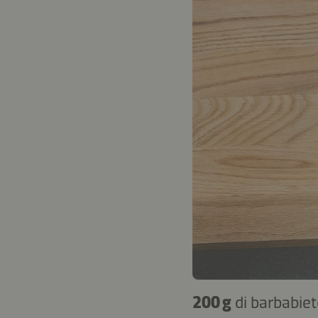
200 g
di barbabie