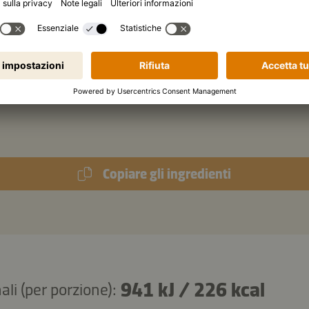
Pepe macinato fresco q.b.
zichi
di cumino macinato
chiai
di panna acida vegana
cchiaino
di aneto fresco
Copiare gli ingredienti
941 kJ
/
226 kcal
ali (per porzione):