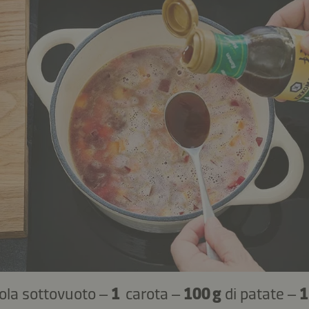
tola sottovuoto –
1
carota –
100 g
di patate –