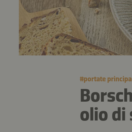
#
portate principa
Borsch
olio d