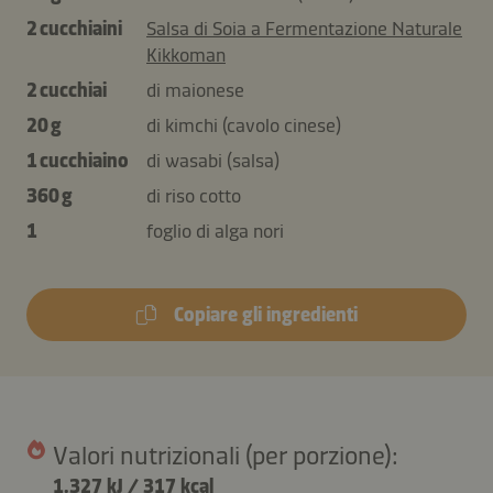
2 cucchiaini
Salsa di Soia a Fermentazione Naturale
Kikkoman
2 cucchiai
di maionese
20 g
di kimchi (cavolo cinese)
1 cucchiaino
di wasabi (salsa)
360 g
di riso cotto
1
foglio di alga nori
Copiare gli ingredienti
Valori nutrizionali (per porzione):
1.327 kJ
/
317 kcal