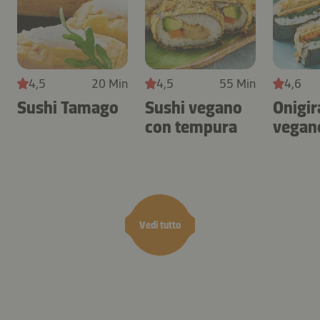
4,5
20 Min
4,5
55 Min
4,6
Sushi Tamago
Sushi vegano
Onigir
con tempura
vegan
Vedi tutto