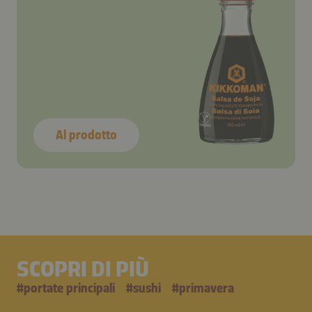
Al prodotto
SCOPRI DI PIÙ
#
portate principali
#
sushi
#
primavera