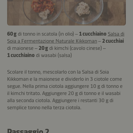
60 g
di tonno in scatola (in olio) –
1 cucchiaino
Salsa di
Soia a Fermentazione Naturale Kikkoman
–
2 cucchiai
di maionese –
20 g
di kimchi (cavolo cinese) –
1 cucchiaino
di wasabi (salsa)
Scolare il tonno, mescolarlo con la Salsa di Soia
Kikkoman e la maionese e dividerlo in 3 ciotole come
segue. Nella prima ciotola aggiungere 10 g di tonno e
il kimchi tritato. Aggiungere 20 g di tonno e il wasabi
alla seconda ciotola. Aggiungere i restanti 30 g di
semplice tonno nella terza ciotola.
Passaggio 2