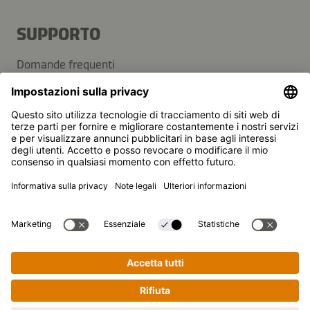
SUPPORTO
Domande frequenti
Contatti
Newsletter
Kikkoman è un marchio registrato della Kikkoman
Corporation, Giappone.
© Kikkoman Trading Europe GmbH 2023 – 2026
Theodorstraße 180, 40472 Düsseldorf, Germany
Iscritta al registro del commercio del tribunale
amministrativo di Düsseldorf: HRB 35856
Impostazioni sulla privacy
Note legali
Protezione dei dati
Cucinare passo dopo passo non è