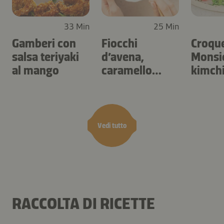
33 Min
25 Min
Gamberi con
Fiocchi
Croqu
salsa teriyaki
d’avena,
Monsie
al mango
caramello
kimch
salato e frutta
secca
Vedi tutto
RACCOLTA DI RICETTE