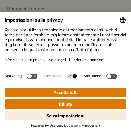
Domande frequenti
Contatti
Newsletter
Kikkoman è un marchio registrato della Kikkoman
Corporation, Giappone.
© Kikkoman Trading Europe GmbH 2023 – 2026
Theodorstraße 180, 40472 Düsseldorf, Germany
Iscritta al registro del commercio del tribunale
amministrativo di Düsseldorf: HRB 35856
Impostazioni sulla privacy
Note legali
Protezione dei dati
Cucinare passo dopo passo non è
mai stato così semplice! Clicca qui
per iniziare