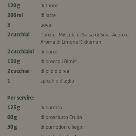
120 g
di farina
200 ml
di latte
3
uova
2 cucchiai
Ponzu - Miscela di Salsa di Soia, Aceto e
Aroma di Limone Kikkoman
2 cucchiaini
di burro
150 g
di broccoli Bimi®
2 cucchiai
di olio d'oliva
1
spicchio d'aglio
Per servire:
125 g
di burrata
60 g
di prosciutto Crudo
30 g
di pomodori ciliegini