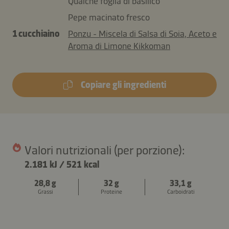
Qualche foglia di basilico
Pepe macinato fresco
1 cucchiaino
Ponzu - Miscela di Salsa di Soia, Aceto e
Aroma di Limone Kikkoman
Copiare gli ingredienti
Valori nutrizionali (per porzione):
2.181 kJ
/
521 kcal
28,8 g
32 g
33,1 g
Grassi
Proteine
Carboidrati