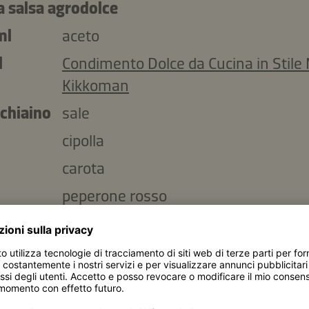
a salsa agrodolce
ml
aceto
l
Condimento Dolce da Cucina in Stile 
Kikkoman
cchiaino
sale
cipolla
carota
peperone rosso
Peperoncino (essiccato o fresco)
Della farina per l’impanatura
Grasso o olio per friggere