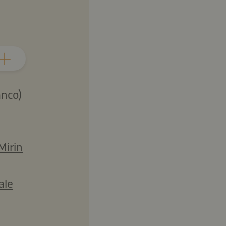
anco)
Mirin
ale