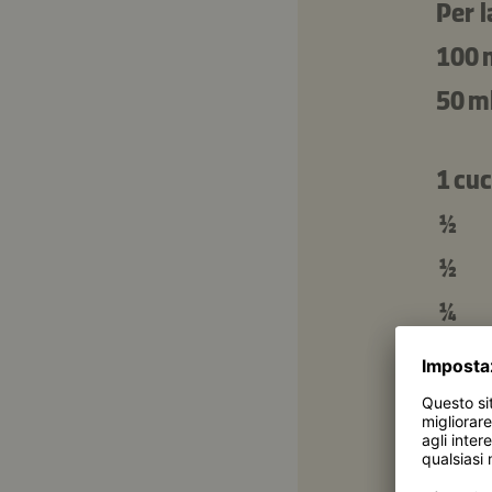
Per l
100 
50 m
1 cu
½
½
¼