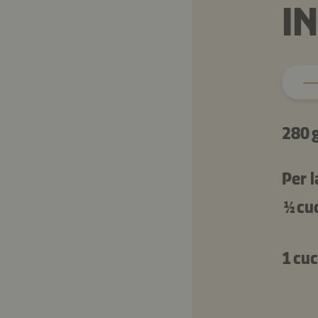
I
280 
Per 
½ cu
1 cuc