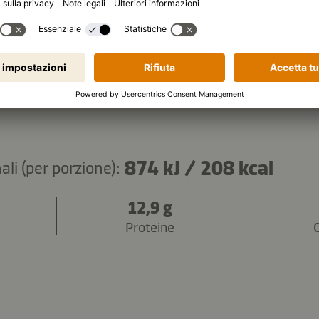
Copiare gli ingredienti
874 kJ
/
208 kcal
ali (per porzione):
12,9 g
Proteine
C