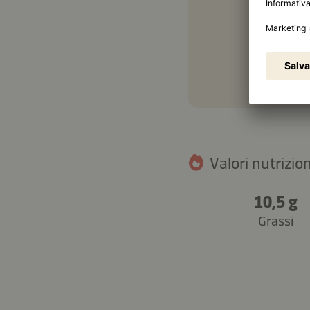
Valori nutrizion
10,5 g
Grassi