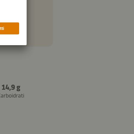
14,9 g
arboidrati