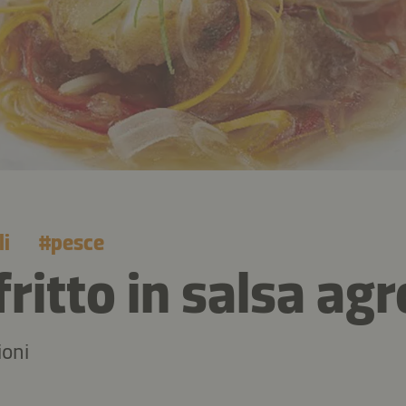
li
#
pesce
fritto in salsa ag
ioni