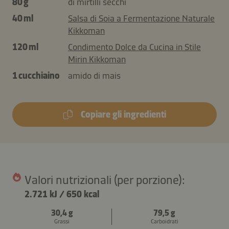
80 g
di mirtilli secchi
40 ml
Salsa di Soia a Fermentazione Naturale
Kikkoman
120 ml
Condimento Dolce da Cucina in Stile
Mirin Kikkoman
1 cucchiaino
amido di mais
Copiare gli ingredienti
Valori nutrizionali (per porzione):
2.721 kJ
/
650 kcal
30,4 g
79,5 g
Grassi
Carboidrati