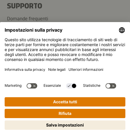
SUPPORTO
Domande frequenti
Contatti
Newsletter
Kikkoman è un marchio registrato della Kikkoman
Corporation, Giappone.
© Kikkoman Trading Europe GmbH 2023 – 2026
Theodorstraße 180, 40472 Düsseldorf, Germany
Iscritta al registro del commercio del tribunale
amministrativo di Düsseldorf: HRB 35856
Impostazioni sulla privacy
Note legali
Protezione dei dati
Cucinare passo dopo passo non è
mai stato così semplice! Clicca qui
per iniziare