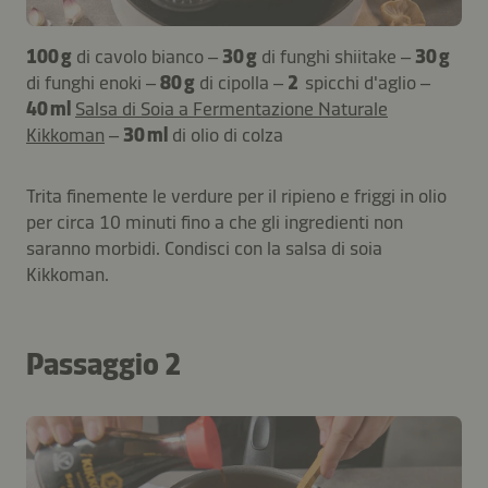
100 g
di cavolo bianco –
30 g
di funghi shiitake –
30 g
di funghi enoki –
80 g
di cipolla –
2
spicchi d'aglio –
40 ml
Salsa di Soia a Fermentazione Naturale
Kikkoman
–
30 ml
di olio di colza
Trita finemente le verdure per il ripieno e friggi in olio
per circa 10 minuti fino a che gli ingredienti non
saranno morbidi. Condisci con la salsa di soia
Kikkoman.
Passaggio 2