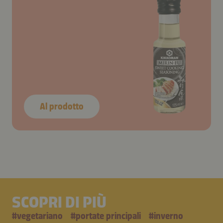
Al prodotto
SCOPRI DI PIÙ
#
vegetariano
#
portate principali
#
inverno