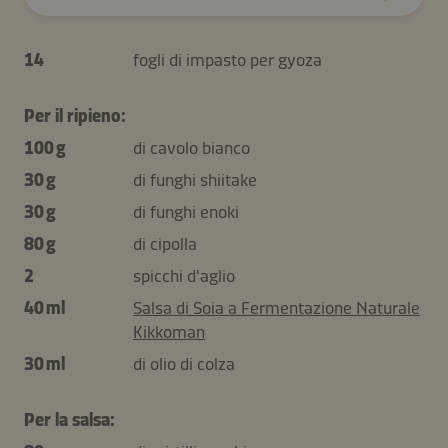
14
fogli di impasto per gyoza
Per il ripieno:
100 g
di cavolo bianco
30 g
di funghi shiitake
30 g
di funghi enoki
80 g
di cipolla
2
spicchi d'aglio
40 ml
Salsa di Soia a Fermentazione Naturale
Kikkoman
30 ml
di olio di colza
Per la salsa: