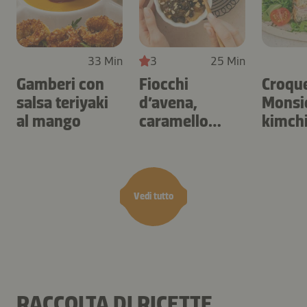
33 Min
3
25 Min
Gamberi con
Fiocchi
Croqu
salsa teriyaki
d’avena,
Monsie
al mango
caramello
kimch
salato e frutta
secca
Vedi tutto
RACCOLTA DI RICETTE