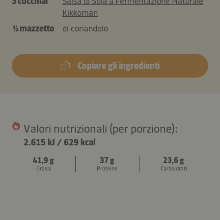
3 cucchiai
Salsa di Soia a Fermentazione Naturale
Kikkoman
½ mazzetto
di coriandolo
Copiare gli ingredienti
Valori nutrizionali (per porzione):
2.615 kJ
/
629 kcal
41,9 g
37 g
23,6 g
Grassi
Proteine
Carboidrati