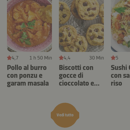
4,7
1 h 50 Min
4,4
30 Min
5
Pollo al burro
Biscotti con
Sushi 
con ponzu e
gocce di
con s
garam masala
cioccolato e
riso
anacardi
Vedi tutto