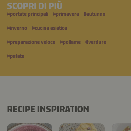
SCOPRI DI PIÙ
#
portate principali
#
primavera
#
autunno
#
inverno
#
cucina asiatica
#
preparazione veloce
#
pollame
#
verdure
#
patate
RECIPE INSPIRATION