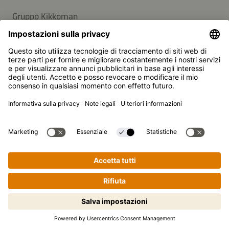
Gruppo Kikkoman
Sostenibilità
SUPPORTO
Domande frequenti
Contatti
Newsletter
Kikkoman è un marchio registrato della Kikkoman
Corporation, Giappone.
Cucinare passo dopo passo non è
© Kikkoman Trading Europe GmbH 2023 – 2026
mai stato così semplice! Clicca qui
Theodorstraße 180, 40472 Düsseldorf, Germany
per iniziare
Iscritta al registro del commercio del tribunale
amministrativo di Düsseldorf: HRB 35856