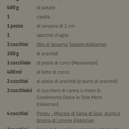
400 g
di patate
1
cipolla
1 pezzo
di zenzero di 2 cm
1
spicchio d'aglio
2 cucchiai
Olio di Sesamo Tostato Kikkoman
100 g
di arachidi
1 cucchiaio
di pasta di curry (Massaman)
400 ml
di latte di cocco
2 cucchiai
di pasta di arachidi (o burro di arachidi)
2 cucchiaini
di zucchero di canna o miele (o
Condimento Dolce in Stile Mirin
Kikkoman)
4 cucchiai
Ponzu - Miscela di Salsa di Soia, Aceto e
Aroma di Limone Kikkoman