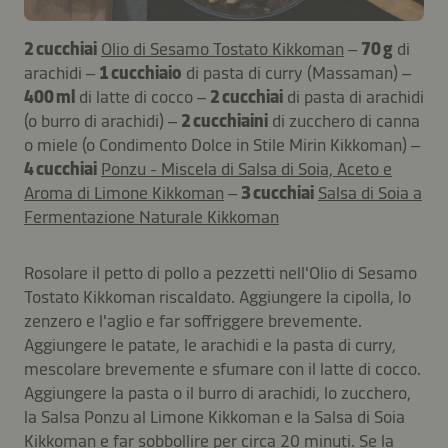
2 cucchiai
Olio di Sesamo Tostato Kikkoman
–
70 g
di
arachidi –
1 cucchiaio
di pasta di curry (Massaman) –
400 ml
di latte di cocco –
2 cucchiai
di pasta di arachidi
(o burro di arachidi) –
2 cucchiaini
di zucchero di canna
o miele (o Condimento Dolce in Stile Mirin Kikkoman) –
4 cucchiai
Ponzu - Miscela di Salsa di Soia, Aceto e
Aroma di Limone Kikkoman
–
3 cucchiai
Salsa di Soia a
Fermentazione Naturale Kikkoman
Rosolare il petto di pollo a pezzetti nell'Olio di Sesamo
Tostato Kikkoman riscaldato. Aggiungere la cipolla, lo
zenzero e l'aglio e far soffriggere brevemente.
Aggiungere le patate, le arachidi e la pasta di curry,
mescolare brevemente e sfumare con il latte di cocco.
Aggiungere la pasta o il burro di arachidi, lo zucchero,
la Salsa Ponzu al Limone Kikkoman e la Salsa di Soia
Kikkoman e far sobbollire per circa 20 minuti. Se la