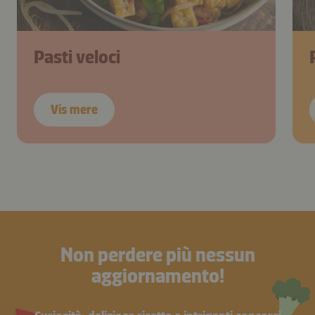
Pasti veloci
Vis mere
Non perdere più nessun
aggiornamento!