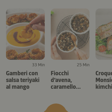
33 Min
25 Min
Gamberi con
Fiocchi
Croqu
salsa teriyaki
d’avena,
Monsie
al mango
caramello
kimch
salato e frutta
secca