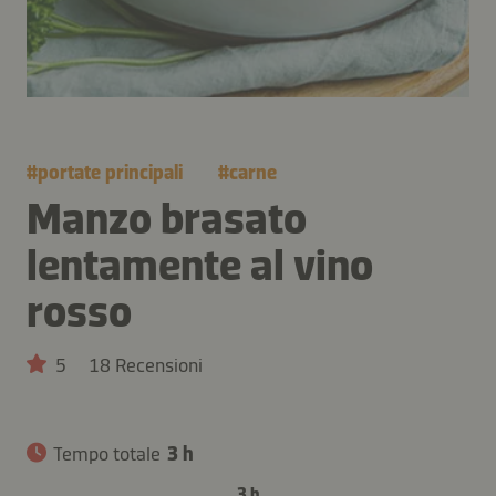
#
portate principali
#
carne
Manzo brasato
lentamente al vino
rosso
5
18 Recensioni
Tempo totale
3 h
3 h