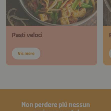
Pasti veloci
Vis mere
Non perdere più nessun