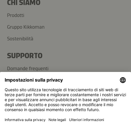
CHI SIAMO
Prodotti
Gruppo Kikkoman
Sostenibilità
SUPPORTO
Domande frequenti
Contatti
Newsletter
Kikkoman è un marchio registrato della Kikkoman
Corporation, Giappone.
© Kikkoman Trading Europe GmbH 2023 – 2026