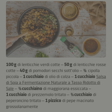
100 g
di lenticchie verdi cotte –
50 g
di lenticchie rosse
cotte –
40 g
di pomodori secchi sott'olio –
½
cipolla
piccola –
1 cucchiaio
di olio di colza –
1 cucchiaio
Salsa
di Soia a Fermentazione Naturale a Tasso Ridotto di
Sale
–
½ cucchiaino
di maggiorana essiccata –
1 cucchiaio
di prezzemolo tritato –
½ cucchiaio
di
peperoncino tritato –
1 pizzico
di pepe macinato
grossolanamente