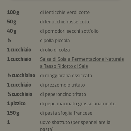
100 g
di lenticchie verdi cotte
50 g
di lenticchie rosse cotte
40 g
di pomodori secchi sott'olio
½
cipolla piccola
1 cucchiaio
di olio di colza
1 cucchiaio
Salsa di Soia a Fermentazione Naturale
a Tasso Ridotto di Sale
½ cucchiaino
di maggiorana essiccata
1 cucchiaio
di prezzemolo tritato
½ cucchiaio
di peperoncino tritato
1 pizzico
di pepe macinato grossolanamente
150 g
di pasta sfoglia francese
1
uovo sbattuto (per spennellare la
pasta)