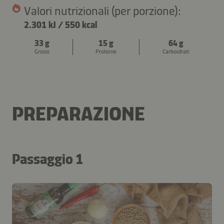
Valori nutrizionali (per porzione):
2.301 kJ
/
550 kcal
33 g
15 g
64 g
Grassi
Proteine
Carboidrati
PREPARAZIONE
Passaggio 1