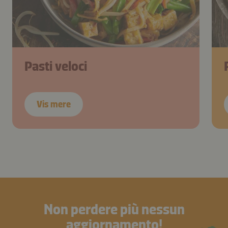
Pasti veloci
Vis mere
Non perdere più nessun
aggiornamento!