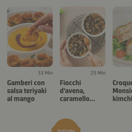
33 Min
25 Min
Gamberi con
Fiocchi
Croqu
salsa teriyaki
d’avena,
Monsie
al mango
caramello
kimch
salato e frutta
secca
Vedi tutto