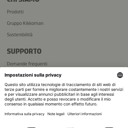
Prodotti
Gruppo Kikkoman
Sostenibilità
SUPPORTO
Domande frequenti
Contatti
Newsletter
Kikkoman è un marchio registrato della Kikkoman
Corporation, Giappone.
© Kikkoman Trading Europe GmbH 2023 – 2026
Theodorstraße 180, 40472 Düsseldorf, Germany