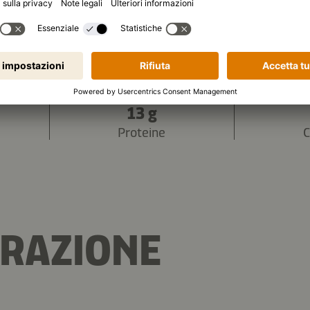
2.026 kJ
/
484 kcal
ali (per porzione):
13 g
Proteine
C
RAZIONE