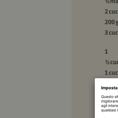
½ ma
2 cuc
200 
3 cuc
1
½ cu
1 cuc