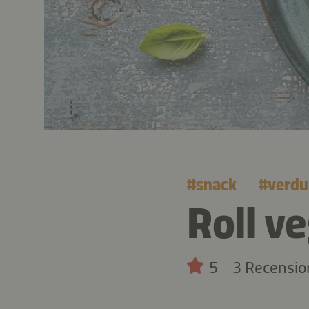
#
snack
#
verdu
Roll ve
5
3 Recensio