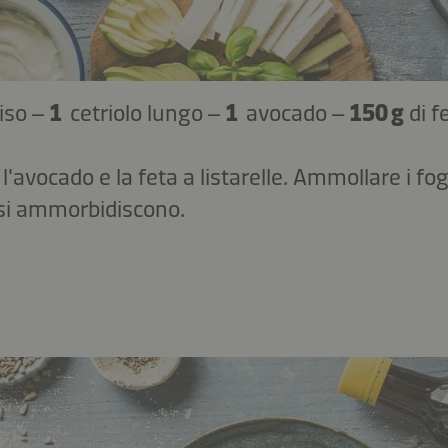
riso –
1
cetriolo lungo –
1
avocado –
150 g
di f
, l'avocado e la feta a listarelle. Ammollare i fogl
si ammorbidiscono.