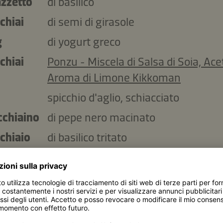
zzetto
di basilico
chiai
di semi di girasole
g
di yogurt greco
chiai
Ponzu - Miscela di Salsa di Soia, Ace
Aroma di Limone Kikkoman
spicchio d'aglio, schiacciato
cchiaino
di pepe nero macinato
chiaio
di basilico tritato
Copiare gli ingredienti