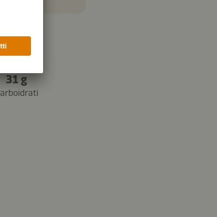
31 g
arboidrati