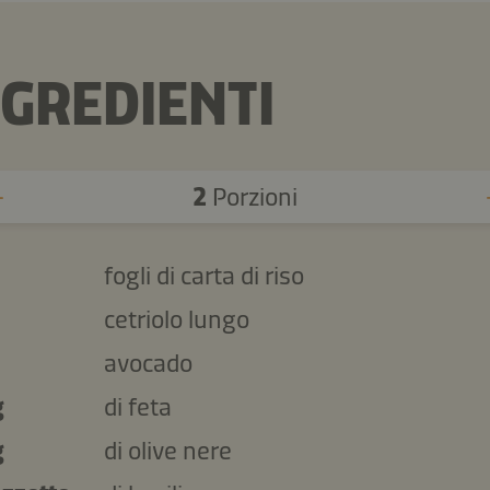
NGREDIENTI
2
Porzioni
fogli di carta di riso
cetriolo lungo
avocado
g
di feta
g
di olive nere