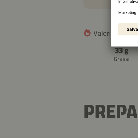
Valori nutrizion
33 g
Grassi
PREPA