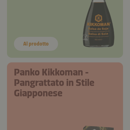
Al prodotto
Passaggio 1
Passaggio 1
Passaggio 1
Passaggio 1
Panko Kikkoman -
Pangrattato in Stile
Giapponese