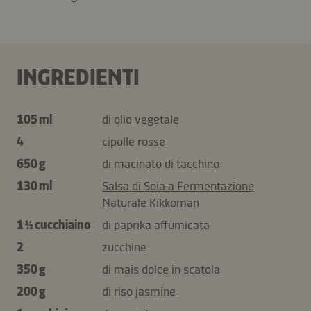
INGREDIENTI
105 ml
di olio vegetale
4
cipolle rosse
650 g
di macinato di tacchino
130 ml
Salsa di Soia a Fermentazione
Naturale Kikkoman
1 ½ cucchiaino
di paprika affumicata
2
zucchine
350 g
di mais dolce in scatola
200 g
di riso jasmine