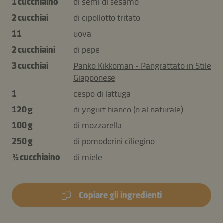
1 cucchiaino
di semi di sesamo
2 cucchiai
di cipollotto tritato
11
uova
2 cucchiaini
di pepe
3 cucchiai
Panko Kikkoman - Pangrattato in Stile
Giapponese
1
cespo di lattuga
120 g
di yogurt bianco (o al naturale)
100 g
di mozzarella
250 g
di pomodorini ciliegino
½ cucchiaino
di miele
Copiare gli ingredienti