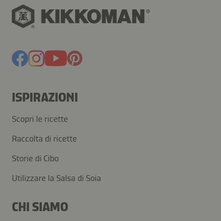
0,5 cucchiaio
di olio vegetale –
0,5 cucchiaio
Salsa di
Soia a Fermentazione Naturale Kikkoman
–
0,5 cucchiaino
di miele –
100 g
di pomodorini ciliegino
–
1 pugno
di foglie di lattuga
ISPIRAZIONI
Emulsiona insieme l'olio vegetale, la Salsa di Soia
Kikkoman e il miele. Condisci la lattuga e i pomodorini
Scopri le ricette
tagliati a metà. Servi come contorno alla frittata.
Raccolta di ricette
Storie di Cibo
Utilizzare la Salsa di Soia
Suggerimenti
CHI SIAMO