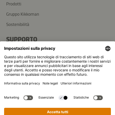
Questa frittata si conserva bene anche per il
Prodotti
pranzo del giorno dopo: basta metterla nel
Gruppo Kikkoman
contenitore fredda, con l'insalata come
contorno.
Sostenibilità
SUPPORTO
Valori nutrizionali (per porzione):
Domande frequenti
2.303 kJ
/
550 kcal
Contatti
28 g
38 g
27 g
Grassi
Proteine
Carboidrati
Newsletter
Kikkoman è un marchio registrato della Kikkoman
Corporation, Giappone.
© Kikkoman Trading Europe GmbH 2023 – 2026
Ti piacerebbe ricevere
Theodorstraße 180, 40472 Düsseldorf, Germany
Iscritta al registro del commercio del tribunale
aggiornamenti su curiosità,