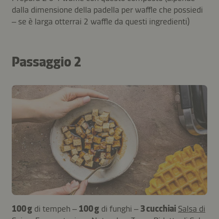
dalla dimensione della padella per waffle che possiedi
– se è larga otterrai 2 waffle da questi ingredienti)
Passaggio 2
100 g
di tempeh –
100 g
di funghi –
3 cucchiai
Salsa di