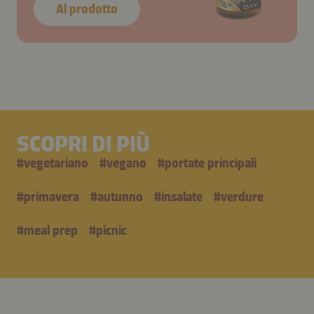
Al prodotto
SCOPRI DI PIÙ
#
vegetariano
#
vegano
#
portate principali
#
primavera
#
autunno
#
insalate
#
verdure
#
meal prep
#
picnic