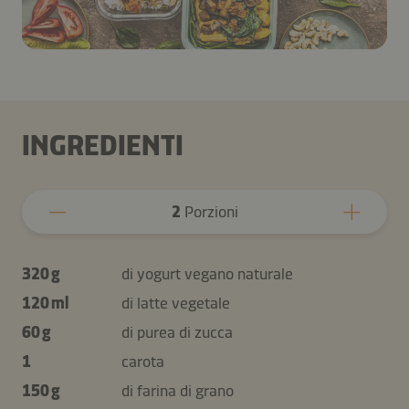
INGREDIENTI
2
Porzioni
320 g
di yogurt vegano naturale
120 ml
di latte vegetale
60 g
di purea di zucca
1
carota
150 g
di farina di grano