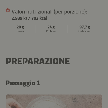
Valori nutrizionali (per porzione):
2.939 kJ
/
702 kcal
20 g
24 g
97,7 g
Grassi
Proteine
Carboidrati
PREPARAZIONE
Passaggio 1