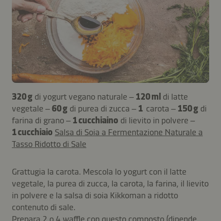
320 g
di yogurt vegano naturale –
120 ml
di latte
vegetale –
60 g
di purea di zucca –
1
carota –
150 g
di
farina di grano –
1 cucchiaino
di lievito in polvere –
1 cucchiaio
Salsa di Soia a Fermentazione Naturale a
Tasso Ridotto di Sale
Grattugia la carota. Mescola lo yogurt con il latte
vegetale, la purea di zucca, la carota, la farina, il lievito
in polvere e la salsa di soia Kikkoman a ridotto
contenuto di sale.
Prepara 2 o 4 waffle con questo composto (dipende