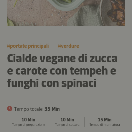
#
portate principali
#
verdure
Cialde vegane di zucca
e carote con tempeh e
funghi con spinaci
Tempo totale
35 Min
10 Min
10 Min
15 Min
Tempo di preparazione
Tempo di cottura
Tempo di marinatura