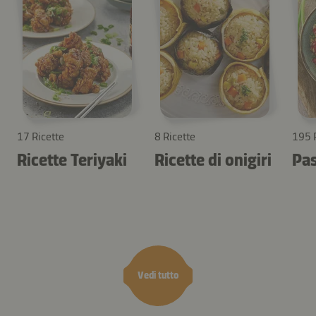
17 Ricette
8 Ricette
195 
Ricette Teriyaki
Ricette di onigiri
Pas
Vedi tutto