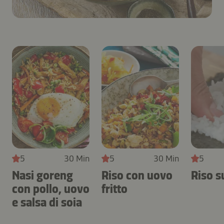
5
30 Min
5
30 Min
5
Nasi goreng
Riso con uovo
Riso s
con pollo, uovo
fritto
e salsa di soia