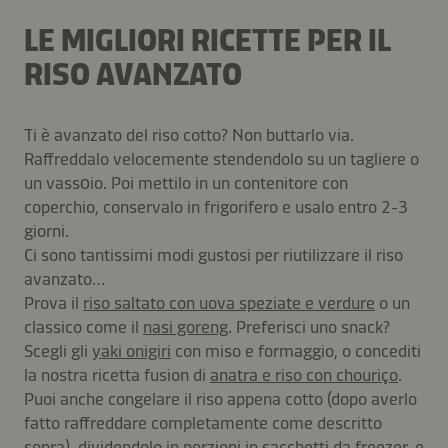
LE MIGLIORI RICETTE PER IL
RISO AVANZATO
Ti è avanzato del riso cotto? Non buttarlo via.
Raffreddalo velocemente stendendolo su un tagliere o
un vassοio. Poi mettilo in un contenitore con
coperchio, conservalo in frigorifero e usalo entro 2-3
giorni.
Ci sono tantissimi modi gustosi per riutilizzare il riso
avanzato…
Prova il
riso saltato con uova speziate e verdure
o un
classico come il
nasi goreng
. Preferisci uno snack?
Scegli gli
yaki onigiri
con miso e formaggio, o concediti
la nostra ricetta fusion di
anatra e riso con chouriço
.
Puoi anche congelare il riso appena cotto (dopo averlo
fatto raffreddare completamente come descritto
sopra), dividendolo in porzioni in sacchetti da freezer, e