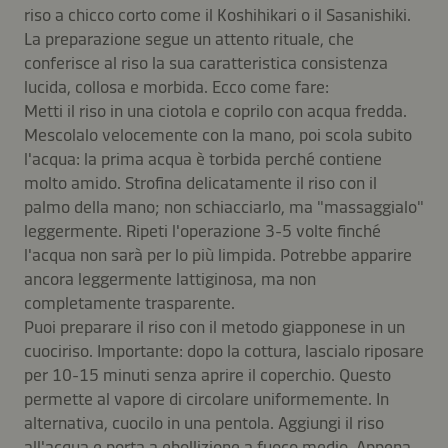
riso a chicco corto come il Koshihikari o il Sasanishiki.
La preparazione segue un attento rituale, che
conferisce al riso la sua caratteristica consistenza
lucida, collosa e morbida. Ecco come fare:
Metti il riso in una ciotola e coprilo con acqua fredda.
Mescolalo velocemente con la mano, poi scola subito
l'acqua: la prima acqua è torbida perché contiene
molto amido. Strofina delicatamente il riso con il
palmo della mano; non schiacciarlo, ma "massaggialo"
leggermente. Ripeti l'operazione 3-5 volte finché
l'acqua non sarà per lo più limpida. Potrebbe apparire
ancora leggermente lattiginosa, ma non
completamente trasparente.
Puoi preparare il riso con il metodo giapponese in un
cuociriso. Importante: dopo la cottura, lascialo riposare
per 10-15 minuti senza aprire il coperchio. Questo
permette al vapore di circolare uniformemente. In
alternativa, cuocilo in una pentola. Aggiungi il riso
all'acqua e porta a ebollizione a fuoco medio. Appena