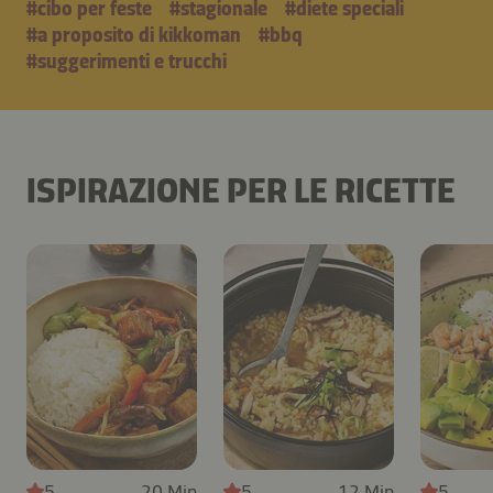
#cibo per feste
#stagionale
#diete speciali
#a proposito di kikkoman
#bbq
#suggerimenti e trucchi
ISPIRAZIONE PER LE RICETTE
5
20 Min
5
12 Min
5