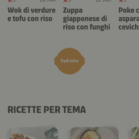
Wok di verdure
Zuppa
Poke 
e tofu con riso
giapponese di
aspara
riso con funghi
cevich
salmo
Vedi tutto
RICETTE PER TEMA