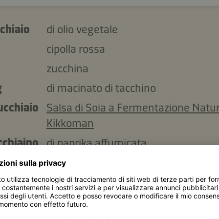
chiaio
di olio vegetale
cipolla rossa
zucchina
g
di macinato di tacchino
ucchiaio
Salsa di Soia a Fermentazione Natu
Kikkoman
cchiaino
di paprika affumicata
g
di mais dolce in scatola
g
di riso jasmine
cchiaino
di semi di sesamo