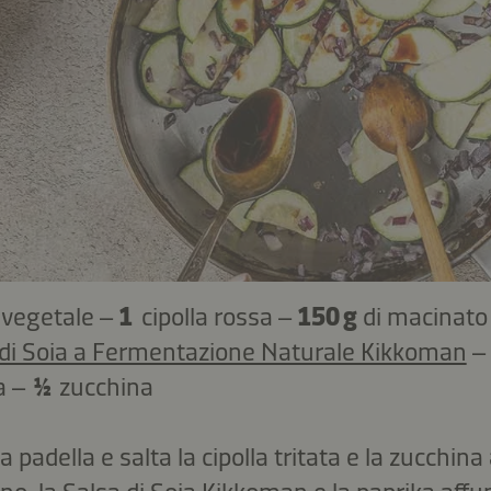
o vegetale –
1
cipolla rossa –
150 g
di macinato 
 di Soia a Fermentazione Naturale Kikkoman
–
a –
½
zucchina
a padella e salta la cipolla tritata e la zucchina