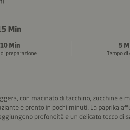
ni
15 Min
10 Min
5 M
di preparazione
Tempo di 
eggera, con macinato di tacchino, zucchine e m
aziante e pronto in pochi minuti. La paprika af
aggiungono profondità e un delicato tocco di s