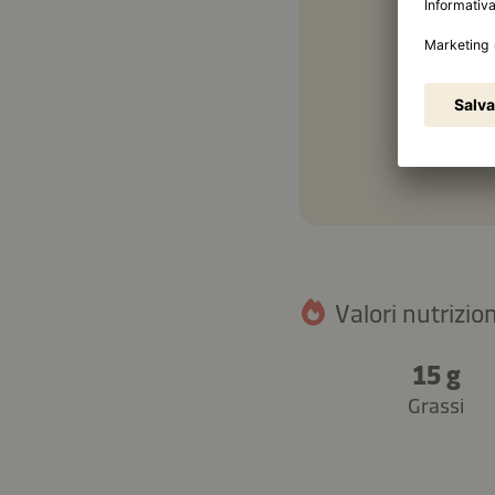
1 cuc
Valori nutrizion
15 g
Grassi