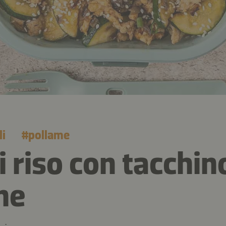
li
#
pollame
i riso con tacchin
ne