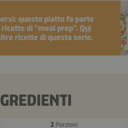
ersi: questo piatto fa parte
 ricette di "meal prep".
Qui
altre ricette di questa serie.
NGREDIENTI
2
Porzioni