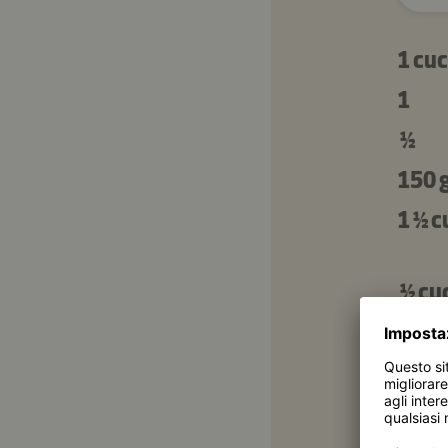
1 cuc
1
½
150 
1 ½ c
½ cu
100 
100 
1 cu