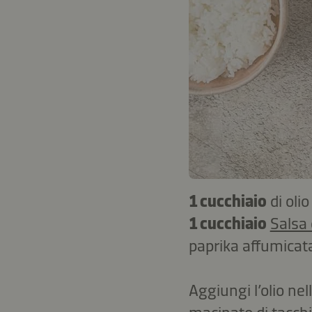
1 cucchiaio
di oli
1 cucchiaio
Salsa
paprika affumicat
Aggiungi l’olio nell