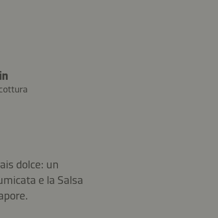
in
cottura
ais dolce: un
fumicata e la Salsa
apore.