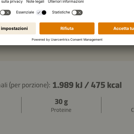
chiaio
di cipollotto tritato
Copiare gli ingredienti
1.989 kJ
/
475 kcal
ali (per porzione):
30 g
Proteine
C