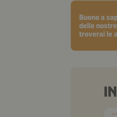
Buono a sap
delle nostre
troverai le 
I