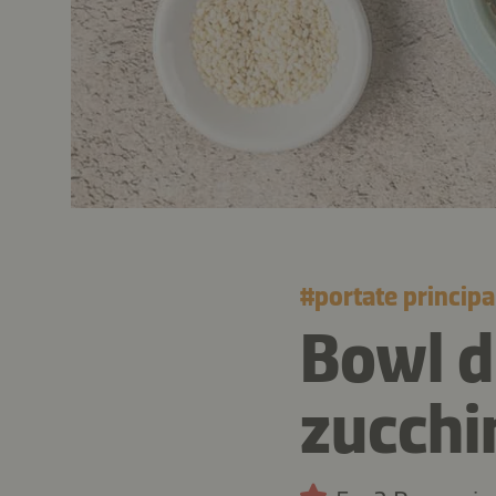
#
portate principa
Bowl d
zucchi