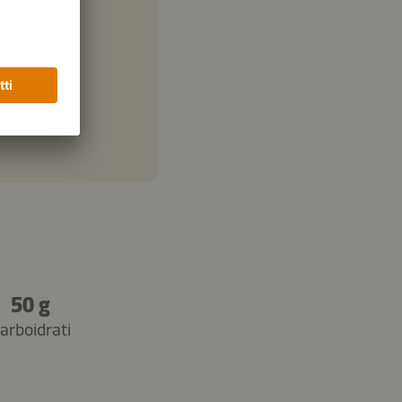
50 g
arboidrati