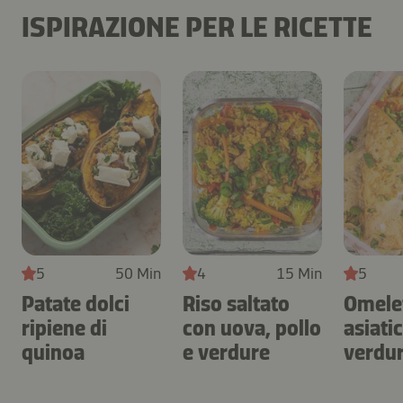
ISPIRAZIONE PER LE RICETTE
5
50 Min
4
15 Min
5
Patate dolci
Riso saltato
Omele
ripiene di
con uova, pollo
asiati
quinoa
e verdure
verdur