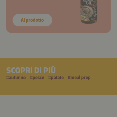
Al prodotto
SCOPRI DI PIÙ
#
autunno
#
pesce
#
patate
#
meal prep