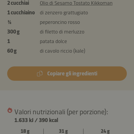
2 cucchiai
Olio di Sesamo Tostato Kikkoman
1 cucchiaino
di zenzero grattugiato
½
peperoncino rosso
300 g
di filetto di merluzzo
1
patata dolce
60 g
di cavolo riccio (kale)
Copiare gli ingredienti
Valori nutrizionali (per porzione):
1.633 kJ
/
390 kcal
18 g
31 g
24 g