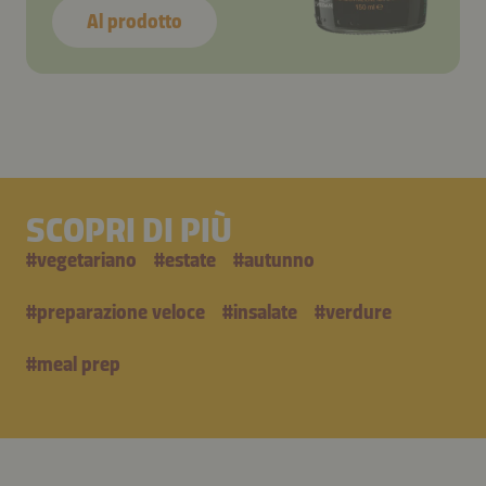
Al prodotto
SCOPRI DI PIÙ
#
vegetariano
#
estate
#
autunno
#
preparazione veloce
#
insalate
#
verdure
#
meal prep