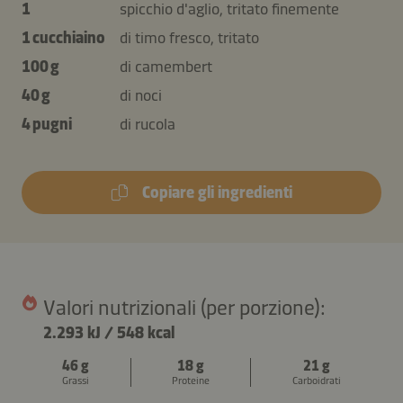
1
spicchio d'aglio, tritato finemente
1 cucchiaino
di timo fresco, tritato
100 g
di camembert
40 g
di noci
4 pugni
di rucola
Copiare gli ingredienti
Valori nutrizionali (per porzione):
2.293 kJ
/
548 kcal
46 g
18 g
21 g
Grassi
Proteine
Carboidrati