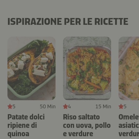
ISPIRAZIONE PER LE RICETTE
5
50 Min
4
15 Min
5
Patate dolci
Riso saltato
Omele
ripiene di
con uova, pollo
asiati
quinoa
e verdure
verdur