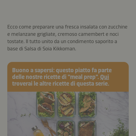
Ecco come preparare una fresca insalata con zucchine
e melanzane grigliate, cremoso camembert e noci
tostate. Il tutto unito da un condimento saporito a
base di Salsa di Soia Kikkoman.
Buono a sapersi: questo piatto fa parte
delle nostre ricette di "meal prep".
Qui
troverai le altre ricette di questa serie.