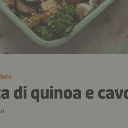
dure
a di quinoa e cavo
ni