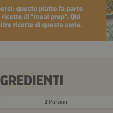
ersi: questo piatto fa parte
 ricette di "meal prep".
Qui
altre ricette di questa serie.
NGREDIENTI
2
Porzioni