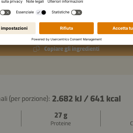
cchiaio
di semi di sesamo bianco
di noci
Copiare gli ingredienti
2.682 kJ
/
641 kcal
ali (per porzione):
27 g
Proteine
C