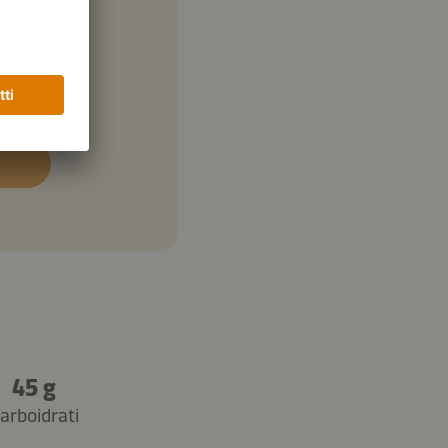
45 g
arboidrati