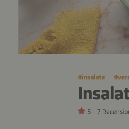
#
insalate
#
ver
Insalat
5
7 Recensio