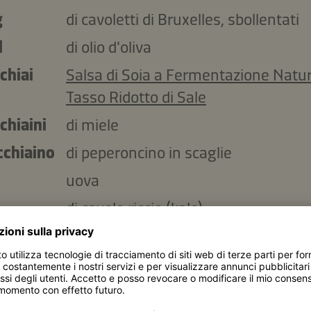
g
di cavoletti di Bruxelles, sbollentati
l
di olio d'oliva
chiai
Salsa di Soia a Fermentazione Natur
Tasso Ridotto di Sale
chiaini
di miele
cchiaino
di peperoncino in scaglie
uova
di cavolo riccio (kale)
g
di quinoa cotta
di feta
spicchio d'aglio, tritato finemente