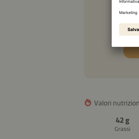
½ cu
20 g
Valori nutrizion
42 g
Grassi