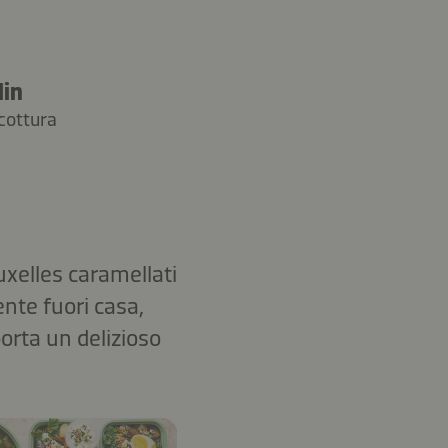
Min
cottura
uxelles caramellati
ente fuori casa,
orta un delizioso