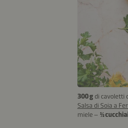
300 g
di cavoletti 
Salsa di Soia a Fe
miele –
½ cucchia