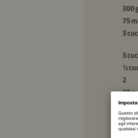
300 
75 m
3 cuc
3 cuc
½ cu
2
60 g
180 
80 g
1