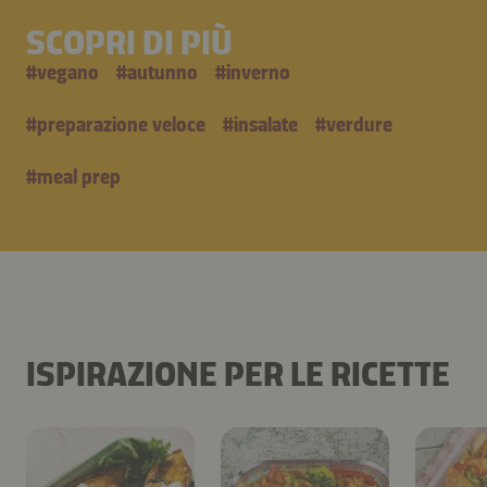
SCOPRI DI PIÙ
#
vegano
#
autunno
#
inverno
#
preparazione veloce
#
insalate
#
verdure
#
meal prep
ISPIRAZIONE PER LE RICETTE