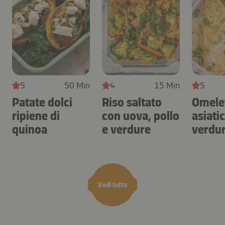
5
50 Min
4
15 Min
5
Patate dolci
Riso saltato
Omele
ripiene di
con uova, pollo
asiati
quinoa
e verdure
verdur
Vedi tutto