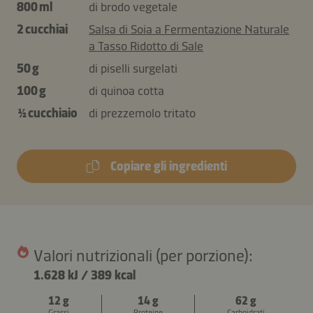
800 ml
di brodo vegetale
2 cucchiai
Salsa di Soia a Fermentazione Naturale
a Tasso Ridotto di Sale
50 g
di piselli surgelati
100 g
di quinoa cotta
½ cucchiaio
di prezzemolo tritato
Copiare gli ingredienti
Valori nutrizionali (per porzione):
1.628 kJ
/
389 kcal
12 g
14 g
62 g
Grassi
Proteine
Carboidrati