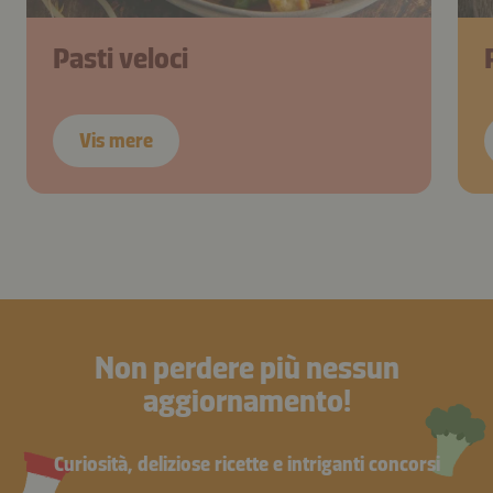
Pasti veloci
Vis mere
Non perdere più nessun
aggiornamento!
Curiosità, deliziose ricette e intriganti concorsi