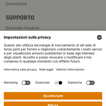
Sostenibilità
SUPPORTO
Domande frequenti
Contatti
Newsletter
Kikkoman è un marchio registrato della Kikkoman
Corporation, Giappone.
© Kikkoman Trading Europe GmbH 2023 – 2026
Theodorstraße 180, 40472 Düsseldorf, Germany
Iscritta al registro del commercio del tribunale
amministrativo di Düsseldorf: HRB 35856
Impostazioni sulla privacy
Note legali
Protezione dei dati