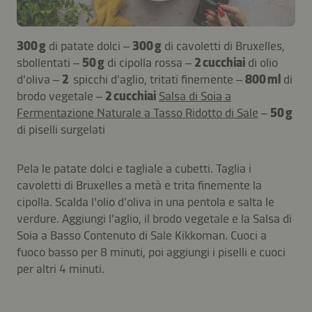
300 g
di patate dolci –
300 g
di cavoletti di Bruxelles,
sbollentati –
50 g
di cipolla rossa –
2 cucchiai
di olio
d'oliva –
2
spicchi d'aglio, tritati finemente –
800 ml
di
brodo vegetale –
2 cucchiai
Salsa di Soia a
Fermentazione Naturale a Tasso Ridotto di Sale
–
50 g
di piselli surgelati
Pela le patate dolci e tagliale a cubetti. Taglia i
cavoletti di Bruxelles a metà e trita finemente la
cipolla. Scalda l'olio d'oliva in una pentola e salta le
verdure. Aggiungi l'aglio, il brodo vegetale e la Salsa di
Soia a Basso Contenuto di Sale Kikkoman. Cuoci a
fuoco basso per 8 minuti, poi aggiungi i piselli e cuoci
per altri 4 minuti.