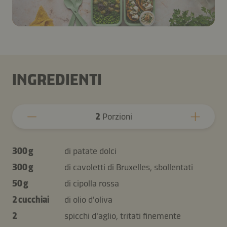
INGREDIENTI
2
Porzioni
300 g
di patate dolci
300 g
di cavoletti di Bruxelles, sbollentati
50 g
di cipolla rossa
2 cucchiai
di olio d'oliva
2
spicchi d'aglio, tritati finemente