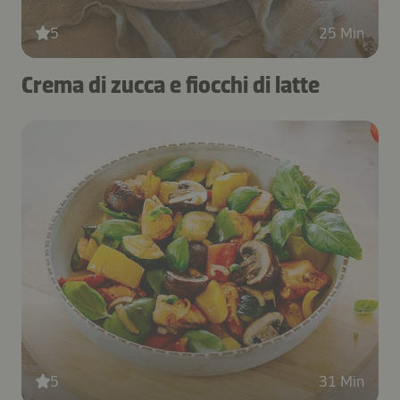
5
25 Min
Crema di zucca e fiocchi di latte
5
31 Min