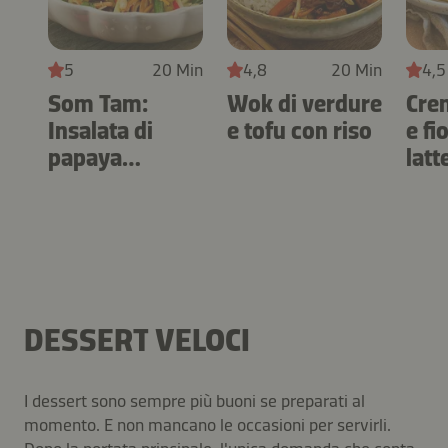
5
20 Min
4,8
20 Min
4,5
Som Tam:
Wok di verdure
Cre
Insalata di
e tofu con riso
e fi
papaya
latt
tailandese
DESSERT VELOCI
I dessert sono sempre più buoni se preparati al
momento. E non mancano le occasioni per servirli.