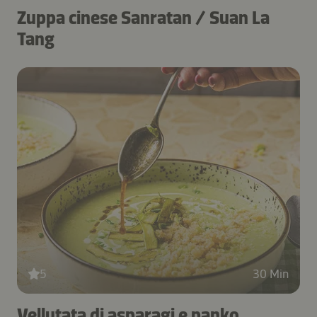
Zuppa cinese Sanratan / Suan La
Tang
5
30 Min
Vellutata di asparagi e panko