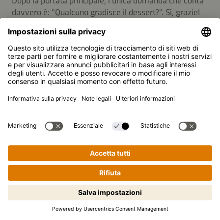
Dopo la portata principale, l'unica domanda che conta
davvero è: "Qualcuno gradisce il dessert?". Sì, grazie!
Nelle grandi celebrazioni, come i compleanni
importanti, gli ospiti attendono con ansia un dolce
come gran finale . E, quando entra in gioco Kikkoman,
la sorpresa è ancora più dolce: pensa a sapori ricchi e
complessi, dove il dolce incontra il salato. Una
combinazione che stupirà di sicuro ogni buongustaio a
tavola.
Ti piacerebbe ricevere
aggiornamenti su curiosità,
deliziose ricette e intriganti
concorsi?
Vai alla newsletter