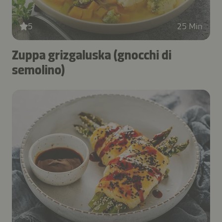
5
25 Min
Zuppa grizgaluska (gnocchi di
semolino)