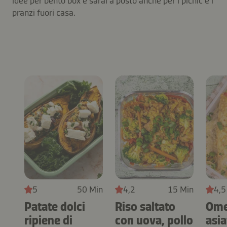
idee per bento box e sarai a posto anche per i picnic e i
pranzi fuori casa.
5
50 Min
4,2
15 Min
4,5
Patate dolci
Riso saltato
Ome
ripiene di
con uova, pollo
asia