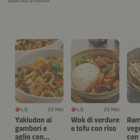
qualcosa di nuovo!
4,8
20 Min
4,8
20 Min
Yakiudon ai
Wok di verdure
Ra
gamberi e
e tofu con riso
veg
aglio con
con 