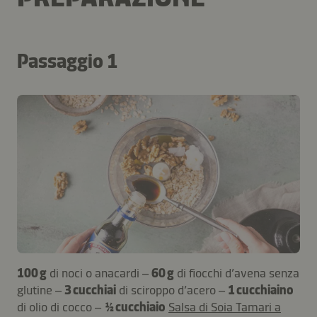
Passaggio 1
100 g
di noci o anacardi –
60 g
di fiocchi d’avena senza
glutine –
3 cucchiai
di sciroppo d’acero –
1 cucchiaino
di olio di cocco –
½ cucchiaio
Salsa di Soia Tamari a