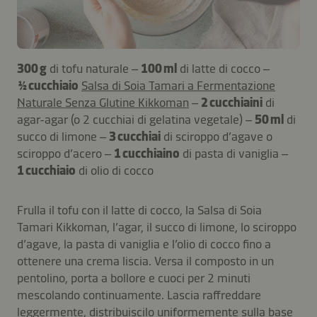
300 g
di tofu naturale –
100 ml
di latte di cocco –
½ cucchiaio
Salsa di Soia Tamari a Fermentazione
Naturale Senza Glutine Kikkoman
–
2 cucchiaini
di
agar-agar (o 2 cucchiai di gelatina vegetale) –
50 ml
di
succo di limone –
3 cucchiai
di sciroppo d’agave o
sciroppo d’acero –
1 cucchiaino
di pasta di vaniglia –
1 cucchiaio
di olio di cocco
Frulla il tofu con il latte di cocco, la Salsa di Soia
Tamari Kikkoman, l’agar, il succo di limone, lo sciroppo
d’agave, la pasta di vaniglia e l’olio di cocco fino a
ottenere una crema liscia. Versa il composto in un
pentolino, porta a bollore e cuoci per 2 minuti
mescolando continuamente. Lascia raffreddare
leggermente, distribuiscilo uniformemente sulla base