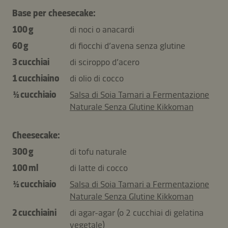
Base per cheesecake:
100 g
di noci o anacardi
60 g
di fiocchi d’avena senza glutine
3 cucchiai
di sciroppo d’acero
1 cucchiaino
di olio di cocco
½ cucchiaio
Salsa di Soia Tamari a Fermentazione
Naturale Senza Glutine Kikkoman
Cheesecake:
300 g
di tofu naturale
100 ml
di latte di cocco
½ cucchiaio
Salsa di Soia Tamari a Fermentazione
Naturale Senza Glutine Kikkoman
2 cucchiaini
di agar-agar (o 2 cucchiai di gelatina
vegetale)