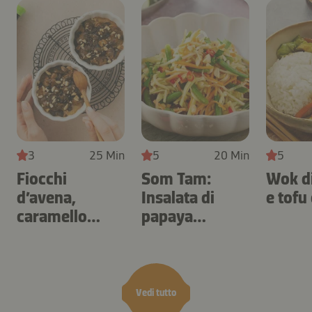
3
25 Min
5
20 Min
5
Fiocchi
Som Tam:
Wok d
d’avena,
Insalata di
e tofu
caramello
papaya
salato e frutta
tailandese
secca
Vedi tutto