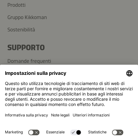
Prodotti
Gruppo Kikkoman
Sostenibilità
SUPPORTO
Domande frequenti
Contatti
Newsletter
Kikkoman è un marchio registrato della Kikkoman
Corporation, Giappone.
© Kikkoman Trading Europe GmbH 2023 – 2026
Theodorstraße 180, 40472 Düsseldorf, Germany
Iscritta al registro del commercio del tribunale