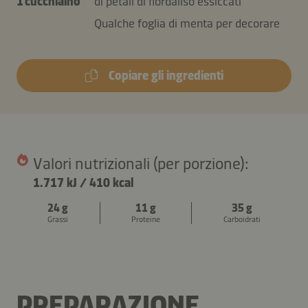
1 cucchiaino
di petali di fiordaliso essiccati
Qualche foglia di menta per decorare
Copiare gli ingredienti
Valori nutrizionali (per porzione):
1.717 kJ
/
410 kcal
24 g
11 g
35 g
Grassi
Proteine
Carboidrati
PREPARAZIONE