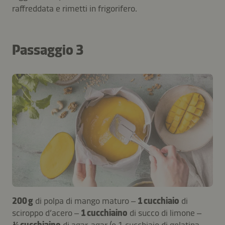
raffreddata e rimetti in frigorifero.
Passaggio 3
200 g
di polpa di mango maturo –
1 cucchiaio
di
sciroppo d’acero –
1 cucchiaino
di succo di limone –
½ cucchiaino
di agar-agar (o 1 cucchiaio di gelatina