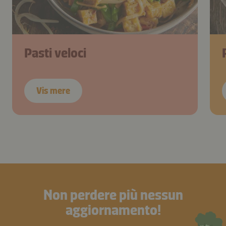
Pasti veloci
Vis mere
Non perdere più nessun
aggiornamento!